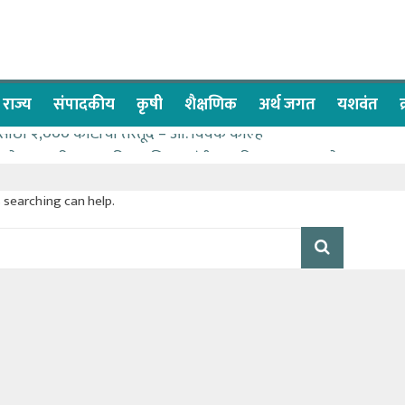
राज्य
संपादकीय
कृषी
शैक्षणिक
अर्थ जगत
यशवंत
ेसाठी २,००० कोटींची तरतूद – आ. विवेक कोल्हे
ा देण्यासाठी प्रशासकीय अधिकाऱ्यांनी सामुहिक प्रयत्न करावे – आमदार
सवात देश-विदेशातील दिड लाखाहून अधिक भाविकांनी घेतले ओम गुरूदेव म
s searching can help.
लेल्या नागरिकांना संजीवनी युवा प्रतिष्ठानचा मदतीचा हात
्या पण्याने मतदारसंघातील बंधारे भरून द्यावे -आमदार कोल्हे