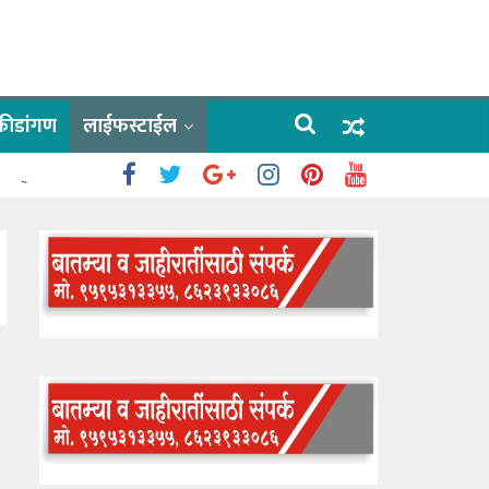
क्रीडांगण
लाईफस्टाईल
 काळे
ाऊलींचे दर्शन