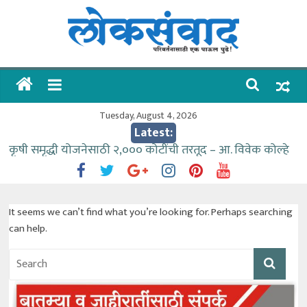
Skip
to
content
लोकसंवाद
ताज्या
घडामोडी
Tuesday, August 4, 2026
Latest:
कृषी समृद्धी योजनेसाठी २,००० कोटींची तरतूद – आ. विवेक कोल्हे
वर्षभर गतिमान सेवा देण्यासाठी प्रशासकीय अधिकाऱ्यांनी सामुहिक
प्रयत्न करावे – आमदार काळे
गुरू पौर्णिमा उत्सवात देश-विदेशातील दिड लाखाहून अधिक
It seems we can’t find what you’re looking for. Perhaps searching
भाविकांनी घेतले ओम गुरूदेव माऊलींचे दर्शन
can help.
वाहतूक कोंडीत अडकलेल्या नागरिकांना संजीवनी युवा प्रतिष्ठानचा
मदतीचा हात
गोदावरी ओव्हरफलोच्या पण्याने मतदारसंघातील बंधारे भरून द्यावे
-आमदार कोल्हे