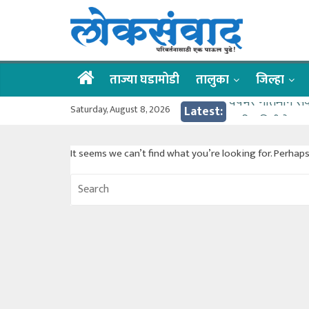
Skip
लोकसंवाद
to
content
ताज्या
घडामोडी
ताज्या घडामोडी
तालुका
जिल्हा
वर्षभर गतिमान से
Saturday, August 8, 2026
Latest:
वाढीव निधी देण्य
आत्मामालिक गुरूकूल
It seems we can’t find what you’re looking for. Perhap
ईच्छा आणि मेहनती
आमदार आशुतोष का