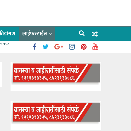
क्रीडांगण
लाईफस्टाईल
 काळे