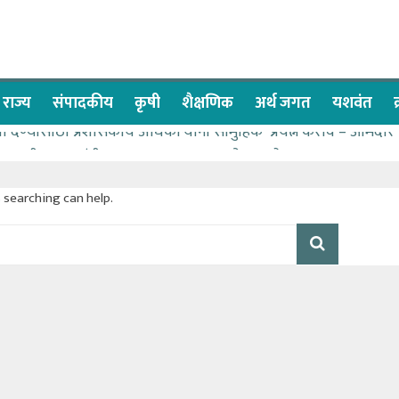
राज्य
संपादकीय
कृषी
शैक्षणिक
अर्थ जगत
यशवंत
वा देण्यासाठी प्रशासकीय अधिकाऱ्यांनी सामुहिक प्रयत्न करावे – आमदार
ास पाणीपुरवठा मंत्री सकारात्मक – आ.आशुतोष काळे
ाचे २२८ विद्यार्थी शिष्यवृत्तीस पात्र
s searching can help.
च्या बळावर यश मिळवता येते – शिवप्रसाद पंडोरे
ळे यांचा वाढदिवस विविध सामाजिक उपक्रमांनी साजरा