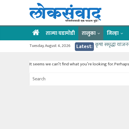
Skip
लोकसंवाद
to
content
ताज्या
घडामोडी
ताज्या घडामोडी
तालुका
जिल्हा
कृषी समृद्धी योजन
Tuesday, August 4, 2026
Latest:
वर्षभर गतिमान सेव
गुरू पौर्णिमा उत्
It seems we can’t find what you’re looking for. Perhap
वाहतूक कोंडीत अडक
गोदावरी ओव्हरफलोच