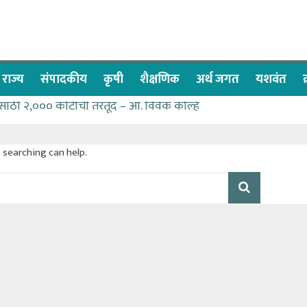
राज्य
संपादकीय
कृषी
शैक्षणिक
अर्थ जगत
यशवंत
ेसाठी २,००० कोटींची तरतूद – आ. विवेक कोल्हे
ा देण्यासाठी प्रशासकीय अधिकाऱ्यांनी सामुहिक प्रयत्न करावे – आमदार
सवात देश-विदेशातील दिड लाखाहून अधिक भाविकांनी घेतले ओम गुरूदेव म
s searching can help.
लेल्या नागरिकांना संजीवनी युवा प्रतिष्ठानचा मदतीचा हात
्या पण्याने मतदारसंघातील बंधारे भरून द्यावे -आमदार कोल्हे