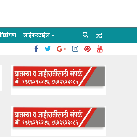
क्रीडांगण
लाईफस्टाईल
 काळे
ाऊलींचे दर्शन