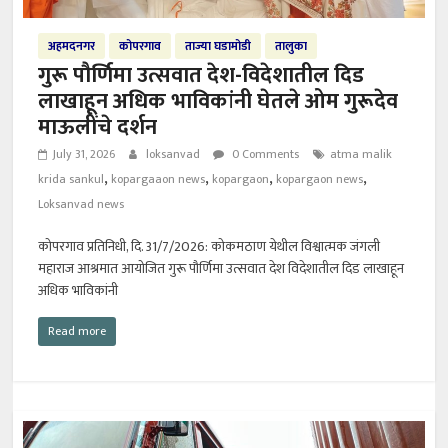
अहमदनगर
कोपरगाव
ताज्या घडामोडी
तालुका
गुरू पौर्णिमा उत्सवात देश-विदेशातील दिड
लाखाहून अधिक भाविकांनी घेतले ओम गुरूदेव
माऊलींचे दर्शन
July 31, 2026
loksanvad
0 Comments
atma malik
,
,
,
,
krida sankul
kopargaaon news
kopargaon
kopargaon news
Loksanvad news
कोपरगाव प्रतिनिधी, दि. 31/7/2026: कोकमठाण येथील विश्वात्मक जंगली
महाराज आश्रमात आयोजित गुरू पौर्णिमा उत्सवात देश विदेशातील दिड लाखाहून
अधिक भाविकांनी
Read more