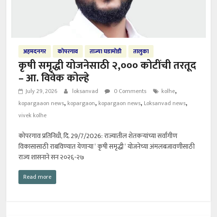
अहमदनगर
कोपरगाव
ताज्या घडामोडी
तालुका
कृषी समृद्धी योजनेसाठी २,००० कोटींची तरतूद
– आ. विवेक कोल्हे
,
July 29, 2026
loksanvad
0 Comments
kolhe
,
,
,
,
kopargaaon news
kopargaon
kopargaon news
Loksanvad news
vivek kolhe
कोपरगाव प्रतिनिधी, दि. 29/7/2026: राज्यातील शेतकऱ्यांच्या सर्वांगीण
विकासासाठी राबविण्यात येणाऱ्या ‘ कृषी समृद्धी ‘ योजनेच्या अंमलबजावणीसाठी
राज्य शासनाने सन २०२६-२७
Read more