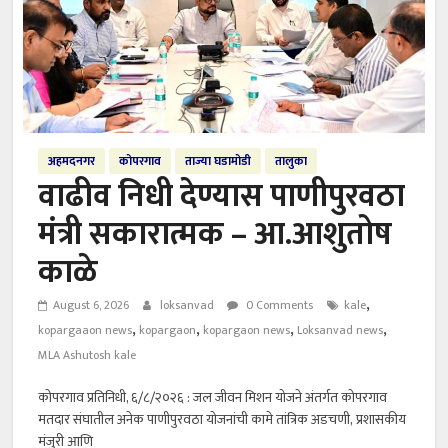
अहमदनगर
कोपरगाव
ताज्या घडामोडी
तालुका
वाढीव निधी देण्यास पाणीपुरवठा
मंत्री सकारात्मक – आ.आशुतोष
काळे
,
August 6, 2026
loksanvad
0 Comments
kale
,
,
,
,
kopargaaon news
kopargaon
kopargaon news
Loksanvad news
MLA Ashutosh kale
कोपरगाव प्रतिनिधी, ६/८/२०२६ : जल जीवन मिशन योजने अंतर्गत कोपरगाव
मतदार संघातील अनेक पाणीपुरवठा योजनांची कामे तांत्रिक अडचणी, प्रशासकीय
मंजुरी आणि