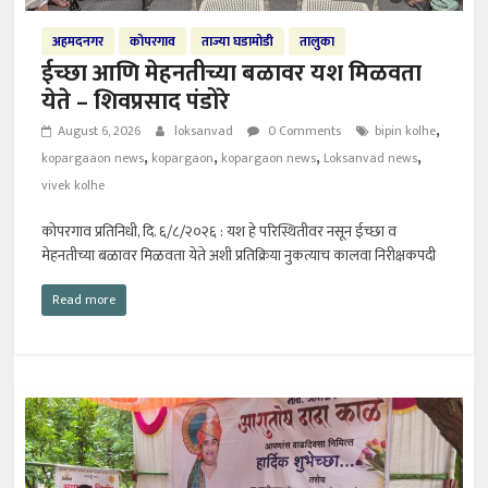
अहमदनगर
कोपरगाव
ताज्या घडामोडी
तालुका
ईच्छा आणि मेहनतीच्या बळावर यश मिळवता
येते – शिवप्रसाद पंडोरे
,
August 6, 2026
loksanvad
0 Comments
bipin kolhe
,
,
,
,
kopargaaon news
kopargaon
kopargaon news
Loksanvad news
vivek kolhe
कोपरगाव प्रतिनिधी, दि. ६/८/२०२६ : यश हे परिस्थितीवर नसून ईच्छा व
मेहनतीच्या बळावर मिळवता येते अशी प्रतिक्रिया नुकत्याच कालवा निरीक्षकपदी
Read more