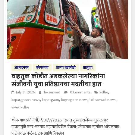
अहमदनगर
कोपरगाव
ताज्या घडामोडी
तालुका
वाहतूक कोंडीत अडकलेल्या नागरिकांना
संजीवनी युवा प्रतिष्ठानचा मदतीचा हात
,
July 31, 2026
loksanvad
0 Comments
kolhe
,
,
,
,
kopargaaon news
kopargaon
kopargaon news
Loksanvad news
vivek kolhe
कोपरगाव प्रतिनिधी, दि. 31/7/2026 : सतत सुरू असलेल्या मुसळधार
पावसामुळे नगर-मनमाड महामार्गावरील येवला-कोपरगाव मार्गावर आंचलगाव
पाटीजवळ कंटेनर, ट्रक आणि पिकअप