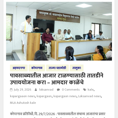
अहमदनगर
कोपरगाव
ताज्या घडामोडी
तालुका
पावसाळ्यातील आजार टाळण्यासाठी तातडीने
उपाययोजना करा – आमदार काळेंचे
,
July 29, 2026
loksanvad
0 Comments
kale
,
,
,
,
kopargaaon news
kopargaon
kopargaon news
Loksanvad news
MLA Ashutosh kale
कोपरगाव प्रतिनिधी, दि. 29/7/2026 : पावसाळ्यातील संभाव्य आजारांचा प्रसार