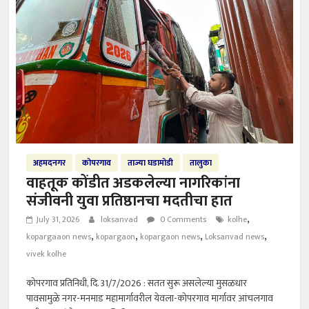
अहमदनगर
कोपरगाव
ताज्या घडामोडी
तालुका
वाहतूक कोंडीत अडकलेल्या नागरिकांना
संजीवनी युवा प्रतिष्ठानचा मदतीचा हात
,
July 31, 2026
loksanvad
0 Comments
kolhe
,
,
,
,
kopargaaon news
kopargaon
kopargaon news
Loksanvad news
vivek kolhe
कोपरगाव प्रतिनिधी, दि. 31/7/2026 : सतत सुरू असलेल्या मुसळधार
पावसामुळे नगर-मनमाड महामार्गावरील येवला-कोपरगाव मार्गावर आंचलगाव