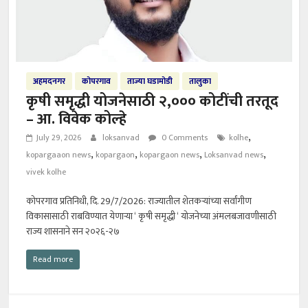
अहमदनगर
कोपरगाव
ताज्या घडामोडी
तालुका
कृषी समृद्धी योजनेसाठी २,००० कोटींची तरतूद
– आ. विवेक कोल्हे
,
July 29, 2026
loksanvad
0 Comments
kolhe
,
,
,
,
kopargaaon news
kopargaon
kopargaon news
Loksanvad news
vivek kolhe
कोपरगाव प्रतिनिधी, दि. 29/7/2026: राज्यातील शेतकऱ्यांच्या सर्वांगीण
विकासासाठी राबविण्यात येणाऱ्या ‘ कृषी समृद्धी ‘ योजनेच्या अंमलबजावणीसाठी
राज्य शासनाने सन २०२६-२७
Read more