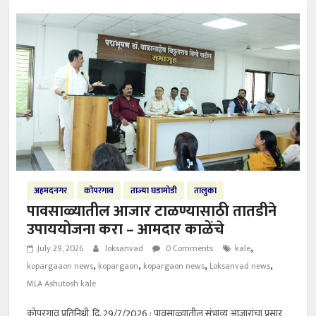
अहमदनगर
कोपरगाव
ताज्या घडामोडी
तालुका
पावसाळ्यातील आजार टाळण्यासाठी तातडीने
उपाययोजना करा – आमदार काळेंचे
,
July 29, 2026
loksanvad
0 Comments
kale
,
,
,
,
kopargaaon news
kopargaon
kopargaon news
Loksanvad news
MLA Ashutosh kale
कोपरगाव प्रतिनिधी, दि. 29/7/2026 : पावसाळ्यातील संभाव्य आजारांचा प्रसार