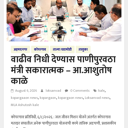
अहमदनगर
कोपरगाव
ताज्या घडामोडी
तालुका
वाढीव निधी देण्यास पाणीपुरवठा
मंत्री सकारात्मक – आ.आशुतोष
काळे
,
August 6, 2026
loksanvad
0 Comments
kale
,
,
,
,
kopargaaon news
kopargaon
kopargaon news
Loksanvad news
MLA Ashutosh kale
कोपरगाव प्रतिनिधी, ६/८/२०२६ : जल जीवन मिशन योजने अंतर्गत कोपरगाव
मतदार संघातील अनेक पाणीपुरवठा योजनांची कामे तांत्रिक अडचणी, प्रशासकीय