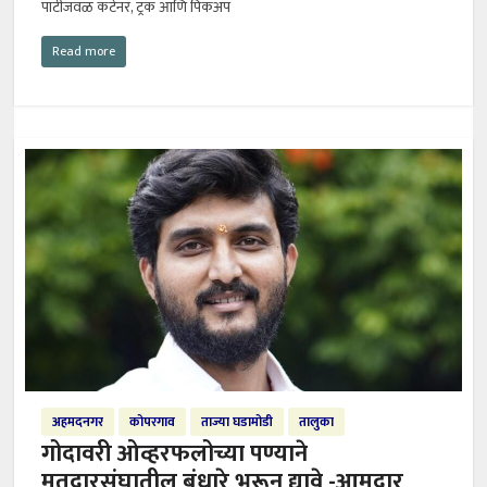
पाटीजवळ कंटेनर, ट्रक आणि पिकअप
Read more
अहमदनगर
कोपरगाव
ताज्या घडामोडी
तालुका
गोदावरी ओव्हरफलोच्या पण्याने
मतदारसंघातील बंधारे भरून द्यावे -आमदार