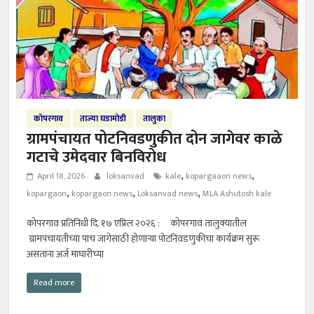
कोपरगाव
ताज्या घडामोडी
तालुका
ग्रामपंचायत पोटनिवडणुकीत दोन जागेवर काळे
गटाचे उमेदवार बिनविरोध
,
,
April 18, 2026
loksanvad
kale
kopargaaon news
,
,
,
kopargaon
kopargaon news
Loksanvad news
MLA Ashutosh kale
कोपरगाव प्रतिनिधी दि. १७ एप्रिल २०२६ : कोपरगाव तालुक्यातील
ग्रामपंचायतीच्या पाच जागेसाठी होणाऱ्या पोटनिवडणुकीचा कार्यक्रम सुरू
असतांना अर्ज माघारीच्या
Read more