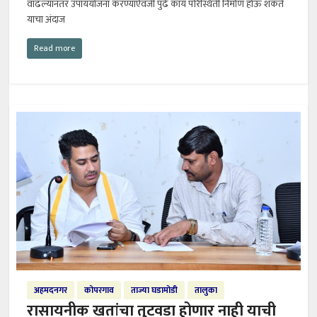
वाढल्यानंतर उपाययोजना करण्याऐवजी पुढे काय परिस्थिती निर्माण होऊ शकते
याचा अंदाज
Read more
अहमदनगर
कोपरगाव
ताज्या घडामोडी
तालुका
रासायनीक खतांचा तुटवडा होणार नाही याची