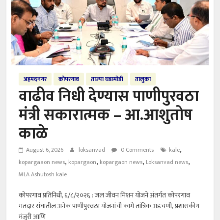
अहमदनगर
कोपरगाव
ताज्या घडामोडी
तालुका
वाढीव निधी देण्यास पाणीपुरवठा
मंत्री सकारात्मक – आ.आशुतोष
काळे
,
August 6, 2026
loksanvad
0 Comments
kale
,
,
,
,
kopargaaon news
kopargaon
kopargaon news
Loksanvad news
MLA Ashutosh kale
कोपरगाव प्रतिनिधी, ६/८/२०२६ : जल जीवन मिशन योजने अंतर्गत कोपरगाव
मतदार संघातील अनेक पाणीपुरवठा योजनांची कामे तांत्रिक अडचणी, प्रशासकीय
मंजुरी आणि