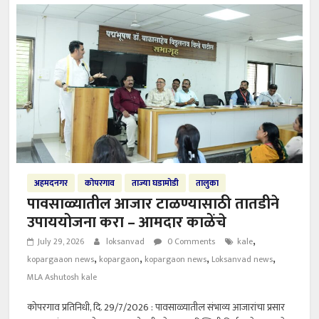
अहमदनगर
कोपरगाव
ताज्या घडामोडी
तालुका
पावसाळ्यातील आजार टाळण्यासाठी तातडीने
उपाययोजना करा – आमदार काळेंचे
,
July 29, 2026
loksanvad
0 Comments
kale
,
,
,
,
kopargaaon news
kopargaon
kopargaon news
Loksanvad news
MLA Ashutosh kale
कोपरगाव प्रतिनिधी, दि. 29/7/2026 : पावसाळ्यातील संभाव्य आजारांचा प्रसार