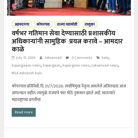
अहमदनगर
कोपरगाव
ताज्या घडामोडी
तालुका
वर्षभर गतिमान सेवा देण्यासाठी प्रशासकीय
अधिकाऱ्यांनी सामुहिक प्रयत्न करावे – आमदार
काळे
,
July 31, 2026
loksanvad
0 Comments
kale
,
,
,
,
kopargaaon news
kopargaon
kopargaon news
Loksanvad news
MLA Ashutosh kale
कोपरगाव प्रतिनिधी, दि. 31/7/2026: सर्वाभिमुख नेतृत्व असलेले अजितदादा आज
आपल्यात नाहीत. त्यामुळे राज्याचे फार मोठे नुकसान झाले आहे. सातत्याने
महाराष्ट्राच्या प्रगतीचा
Read more