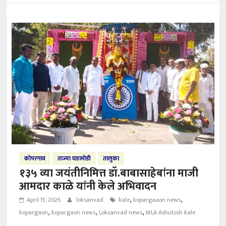
कोपरगाव
ताज्या घडामोडी
तालुका
१३५ व्या जयंतीनिमित्त डॉ.बाबासाहेबांना माजी
आमदार काळे यांनी केले अभिवादन
,
,
April 15, 2026
loksanvad
kale
kopargaaon news
,
,
,
kopargaon
kopargaon news
Loksanvad news
MLA Ashutosh kale