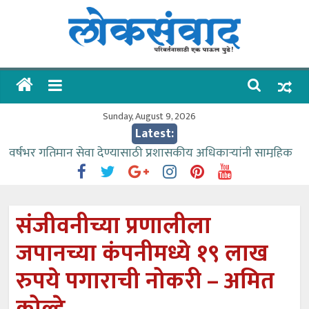
Skip
to
content
लोकसंवाद
ताज्या
घडामोडी
Sunday, August 9, 2026
Latest:
वर्षभर गतिमान सेवा देण्यासाठी प्रशासकीय अधिकाऱ्यांनी सामुहिक
प्रयत्न करावे – आमदार काळे
वाढीव निधी देण्यास पाणीपुरवठा मंत्री सकारात्मक – आ.आशुतोष
काळे
संजीवनीच्या प्रणालीला
आत्मामालिक गुरूकूलाचे २२८ विद्यार्थी शिष्यवृत्तीस पात्र
जपानच्या कंपनीमध्ये १९ लाख
ईच्छा आणि मेहनतीच्या बळावर यश मिळवता येते – शिवप्रसाद
पंडोरे
रुपये पगाराची नोकरी – अमित
आमदार आशुतोष काळे यांचा वाढदिवस विविध सामाजिक
उपक्रमांनी साजरा