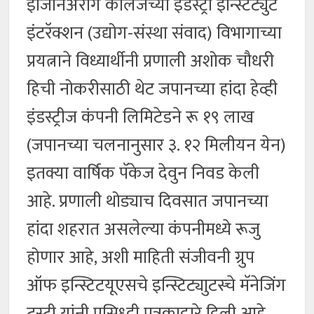
इंजिनिअरींग कॉलेजच्या इंडस्ट्री इन्स्टिट्युट
इंटरॅक्शन (उद्योग-संस्था संवाद) विभागाच्या
प्रयत्नाने विध्यार्थीनी प्रणाली अशोक चौधरी
हिची नोकरीसाठी थेट जपानच्या हांदा हेव्ही
इंडस्ट्रीज कंपनी लिमिटेडने रू १९ लाख
(जपानच्या चलनानुसार ३. १२ मिलीयन येन)
इतक्या वार्षिक पॅकेज देवुन निवड केली
आहे. प्रणाली थोड्याच दिवसात जपानच्या
हांदा शहरात असलेल्या कंपनीमध्ये रूजु
होणार आहे, अशी माहिती संजीवनी ग्रुप
ऑफ इन्स्टिटयूएसचे इन्स्टिट्याुटस्चे मॅनेजिंग
ट्रस्टी यांनी प्रसिध्दी पत्रकाद्वारे दिली आहे.