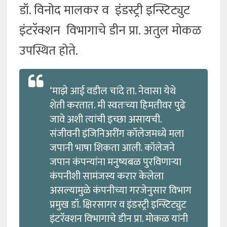
डॉ. विनोद मालकर व इंडस्ट्री इन्स्टिट्युट
इंटरॅक्शन विभागाचे डीन प्रा. अतुल मोकळ
उपस्थित होते.
‘माझे आई वडील चांदे ता. नेवासा येथे
शेती करतात. मी स्वतःच्या हिमतीवर पुढे
जावे अशी त्यांची इच्छा असायची.
संजीवनी इंजिनिअरींग कॉलेजमध्ये मला
जपानी भाषा शिकता आली. कॉलेजने
जपान कंपन्यांना मनुष्यबळ पुरविणाऱ्या
कंपनीशी सामंजस्य करार केलेला
असल्यामुळे कंपनीच्या गरजेनुसार विभाग
प्रमुख डॉ. क्षिरसागर व इंडस्ट्री इन्स्टिट्युट
इंटरॅक्शन विभागाचे डीन प्रा. मोकळ यांनी