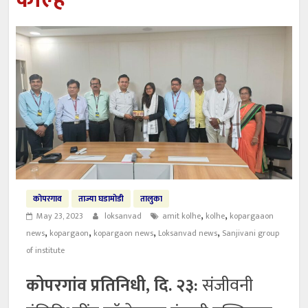
कोल्हे
कोपरगाव
ताज्या घडामोडी
तालुका
,
,
May 23, 2023
loksanvad
amit kolhe
kolhe
kopargaaon
,
,
,
,
news
kopargaon
kopargaon news
Loksanvad news
Sanjivani group
of institute
कोपरगांव प्रतिनिधी, दि. २३:
संजीवनी