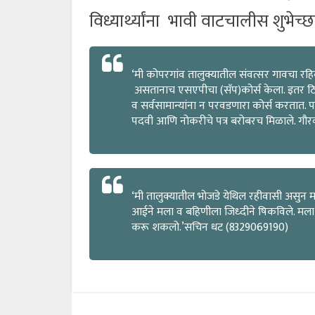
विध्यार्थ्यांना भावी वाटचालीस शुभेच्छ
‘मी कोपरगांव तालुक्यातील संवत्सर गावचा रह
असतानाच एसएपीचा (सॅप)कोर्स केला. इतर ठिका
व सर्वसामान्यांना न परवडणारा कोर्स करतात. पर
पदवी आणि नोकरीचे पत्र बरोबरच मिळाले. 
‘मी तालुक्यातील भोजडे येथिल रहीवासी असुन 
आईने मला व बहिणीला जिध्दीने षिकविले. मला नोकर
करू शकलो.’सचिन धट (8329069190)