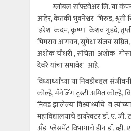
ग्लोबल साॅफ्टवेअर लि. या कंपनीने न
आहेर, केतकी भुवनेश्वर भिरूड, श्रृती
हरेश कदम, कृष्णा केशव गुडदे, तृप्
भिमराव आगवन, सुमेधा संजय सम्रित, 
अशोक चौधरी , संचिता अशोक गोसावी
देवरेे यांचा समावेश आहे.
विध्यार्थ्यांच्या या निवडीबद्दल संजीवन
कोल्हे, मॅनेजिंग ट्रस्टी अमित कोल्हे, 
निवड झालेल्या विध्यार्थ्यांचे व त्यां
महाविद्यालयाचे डायरेक्टर डाॅ. ए. जी. ठ
अँड प्लेसमेंट विभागाचे डीन डाॅ. व्ही