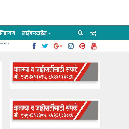
क्रीडांगण
लाईफस्टाईल
 काळे