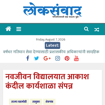
Skip
to
content
लोकसंवाद
ताज्या
घडामोडी
Friday, August 7, 2026
Latest:
वर्षभर गतिमान सेवा देण्यासाठी प्रशासकीय अधिकाऱ्यांनी सामुहिक
प्रयत्न करावे – आमदार काळे
वाढीव निधी देण्यास पाणीपुरवठा मंत्री सकारात्मक – आ.आशुतोष
काळे
नवजीवन विद्यालयात आकाश
आत्मामालिक गुरूकूलाचे २२८ विद्यार्थी शिष्यवृत्तीस पात्र
कंदील कार्यशाळा संपन्न
ईच्छा आणि मेहनतीच्या बळावर यश मिळवता येते – शिवप्रसाद
पंडोरे
आमदार आशुतोष काळे यांचा वाढदिवस विविध सामाजिक
ताज्या घडामोडी
तालुका
शेवगांव
उपक्रमांनी साजरा