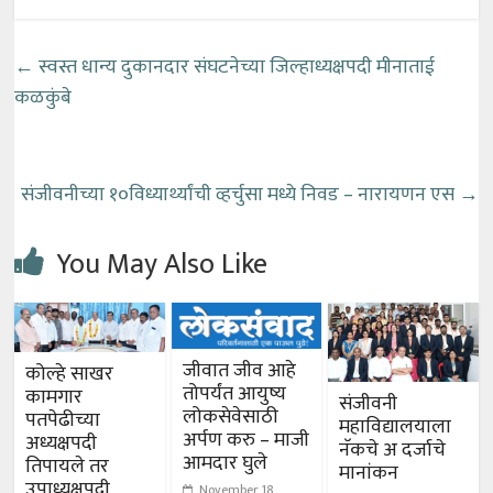
←
स्वस्त धान्य दुकानदार संघटनेच्या जिल्हाध्यक्षपदी मीनाताई
कळकुंबे
संजीवनीच्या १०विध्यार्थ्यांची व्हर्चुसा मध्ये निवड – नारायणन एस
→
You May Also Like
जीवात जीव आहे
कोल्हे साखर
तोपर्यंत आयुष्य
कामगार
संजीवनी
लोकसेवेसाठी
पतपेढीच्या
महाविद्यालयाला
अर्पण करु – माजी
अध्यक्षपदी
नॅकचे अ दर्जाचे
आमदार घुले
तिपायले तर
मानांकन
उपाध्यक्षपदी
November 18,