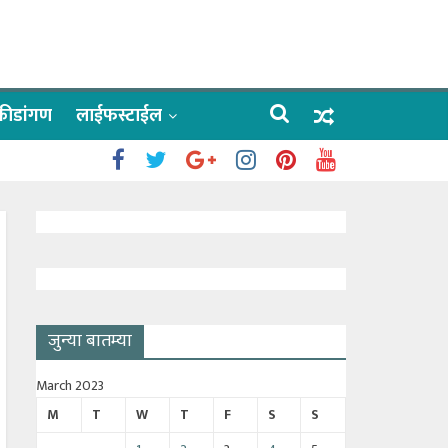
क्रीडांगण
लाईफस्टाईल
 काळे
ाऊलींचे दर्शन
जुन्या बातम्या
March 2023
M
T
W
T
F
S
S