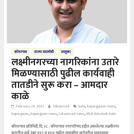
कोपरगाव
ताज्या घडामोडी
तालुका
लक्ष्मीनगरच्या नागरिकांना उतारे
मिळण्यासाठी पुढील कार्यवाही
तातडीने सुरू करा – आमदार
काळे
,
,
February 28, 2023
loksanvad
kale
kopargaaon news
,
,
,
kopargaon
kopargaon news
Loksanvad news
MLA Ashutosh kale
कोपरगाव प्रतिनिधी, दि. २८ : कोपरगाव नगरपरिषद हद्दीत असलेल्या लक्ष्मीनगर
भागतील सर्वे नंबर ११३ व ११४ मधील शासकीय जागेवरील वास्तव्यास