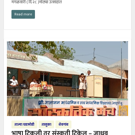
मंगळवारी ( दि २८ )मोठ्या उत्साहात
Read more
ताज्या घडामोडी
तालुका
शेवगांव
भाषा टिकली तर संस्कृती टिकेल – जाधव