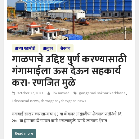
ताज्या घडामोडी
तालुका
शेवगांव
गाळपाचे उद्दिष्ट पुर्ण करण्यासाठी
गंगामाईला ऊस देऊन सहकार्य
करा- रणजित मुळे
,
October 27, 2023
loksanvad
gangamai sakhar karkhana
,
,
Loksanvad news
shevagaon
shevgaon news
गंगामाई साखर कारखान्याचा १३ वा बॉयलर अग्निप्रदीपन शेवगांव प्रतिनिधी, दि.
२७ : या हंगामामध्ये पाऊस कमी असल्यामुळे उसाचे लागवड क्षेत्रात
Read more