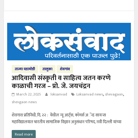
ताज्या घडामोडी
तालुका
शेवगांव
आदिवासी संस्कृती व साहित्य जतन करणे
काळाची गरज – प्रो. जे. जयचंद्रन
,
,
March 22, 2025
loksanvad
Loksanvad news
shevagaon
shevgaon news
शेवगाव प्रतिनिधी, दि. २२ : येथील न्यू आर्ट्स, कॉमर्स अॅन्ड सायन्स
महाविद्यालयात भारतीय सामाजिक विज्ञान अनुसंधान परिषद, नवी दिल्ली यांच्या
Read more