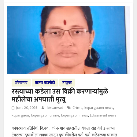
कोपरगाव
ताज्या घडामोडी
तालुका
रस्त्याच्या कडेला उस विक्री करणाऱ्यांमुळे
महीलेचा अपघाती मृत्यू
,
,
June 20, 2025
loksanvad
Crime
kopargaaon news
,
,
,
kopargaon
kopargaon crime
kopargaon news
Loksanvad news
कोपरगाव प्रतिनिधी, दि.२० : कोपरगाव शहरातील येवला रोड येथे ऊसाच्या
ट्रॅक्टरचा दुचाकीला धक्का लागुन दुचाकीवरील पती-पत्नी कंटेनरच्या चाकात