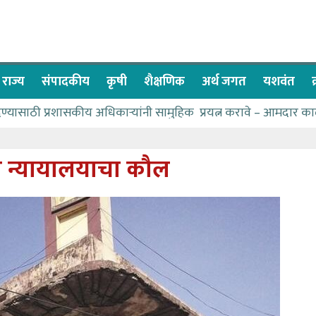
राज्य
संपादकीय
कृषी
शैक्षणिक
अर्थ जगत
यशवंत
देण्यासाठी प्रशासकीय अधिकाऱ्यांनी सामुहिक प्रयत्न करावे – आमदार का
पाणीपुरवठा मंत्री सकारात्मक – आ.आशुतोष काळे
२२८ विद्यार्थी शिष्यवृत्तीस पात्र
च न्यायालयाचा कौल
ा बळावर यश मिळवता येते – शिवप्रसाद पंडोरे
 यांचा वाढदिवस विविध सामाजिक उपक्रमांनी साजरा