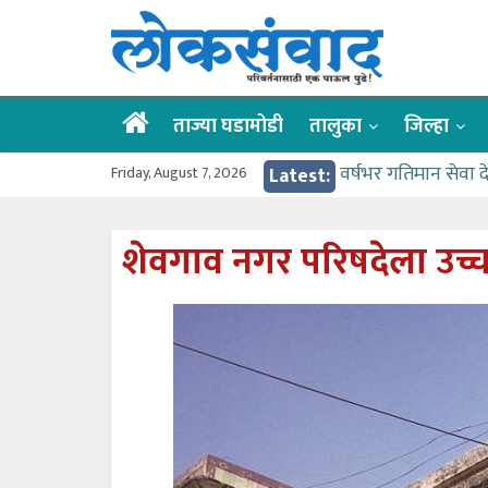
Skip
लोकसंवाद
to
content
ताज्या
घडामोडी
ताज्या घडामोडी
तालुका
जिल्हा
Friday, August 7, 2026
Latest:
वर्षभर गतिमान सेवा 
वाढीव निधी देण्यास 
आत्मामालिक गुरूकूलाचे 
शेवगाव नगर परिषदेला उच्
ईच्छा आणि मेहनतीच्य
आमदार आशुतोष काळे