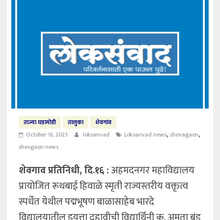
ताज्या घडामोडी
तालुका
शेवगांव
,
,
October 16, 2023
loksanvad
Loksanvad news
shevagaon
shevgaon news
शेवगाव प्रतिनिधी, दि.१६ :
अहमदनगर महाविद्यालय
प्रायोजित रूथबाई हिवाळे स्मृती राज्यस्तरीय वक्तृत्व
स्पर्धेत येथील पद्मभूषण बाळासाहेब भारदे
विद्यालयातील इयत्ता दहावीची विद्यार्थिनी कु. अमृता बंडू