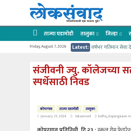
Skip
लोकसंवाद
to
content
ताज्या
घडामोडी
ताज्या घडामोडी
तालुका
जिल्हा
र
Friday, August 7, 2026
Latest:
वर्षभर गतिमान सेवा 
वाढीव निधी देण्यास 
आत्मामालिक गुरूकूलाचे 
संजीवनी ज्यु. कॉलेजच्या सत्
ईच्छा आणि मेहनतीच्य
स्पर्धेसाठी निवड
आमदार आशुतोष काळे
कोपरगाव
ताज्या घडामोडी
तालुका
,
January 23, 2024
loksanvad
kolhe
kopargaaon n
कोपरगाव प्रतिनिधी, दि.२३ :
स्कूल गेम फेडरेश