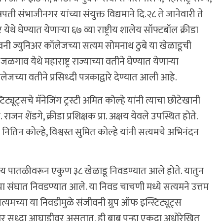
पती संभाजीनगर यांच्या संयुक्त विद्यमाने दि.२८ ते जानेवारी ते
थे घेण्यात येणाऱ्या ६७ व्या राष्ट्रीय शालेय सॉफ्टबॉल क्रीडा
ंजीवनी ज्युनिअर कॉलेजच्या सत्यम सोमनाथ ठुबे या खेळाडूची
ळगाव येथे महाराष्ट्र राज्याच्या वतीने घेण्यात येणाऱ्या
च्या वतीने प्रसिध्दी पत्रकाद्वारे देण्यात आली आहे.
ट्यूट्सचे मॅनेजिंग ट्रस्टी अमित कोल्हे यांनी त्याचा छोटेखानी
 राजन शेंडगे, क्रीडा प्रशिक्षक प्रा. अक्षय येवले उपस्थित होते.
 नितिन कोल्हे, विश्वस्त सुमित कोल्हे यांनी सत्यमचे अभिनंदन
ागीय पातळीवरून एकुण ३८ खेळाडू निवडण्यात आले होते. यातुन
ाच्या संघात निवडण्यात आले. या निवड चाचणी मध्ये सत्यमने उत्तम
सत्यमच्या या निवडीमुळे संजीवनी ग्रुप ऑफ इन्स्टिट्यूट्स
तळीवर सुध्दा आघाडीवर असतात, ही बाब पुन्हा एकदा अधोरेखित