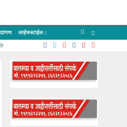
रीडांगण
लाईफस्टाईल
ळे