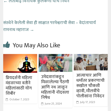
←
लताबाई विनायक कुलकर्णी यांचे निधन
संस्थेने केलेली सेवा ही साक्षात परमेश्वराची सेवा – वेदांताचार्य
रामनाथ महाराज
→
You May Also Like
आत्याचार आणि
उमेदवारांकडून
प्रियदर्शनी महिला
धर्मांतर प्रकरणाची
मिळालेल्या पैठणी
मंडळाच्या वतीने
सखोल चौकशी
आणि नथ जाळून
महिलांसाठी योग
व्हावी, मौलवींचे
महिलांनी नोंदवला
शिबीर
पोलीसांना निवेदन
निषेध
October 7, 2023
July 17, 2023
June 25, 2024