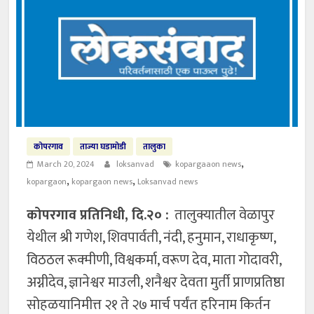
कोपरगाव
ताज्या घडामोडी
तालुका
,
March 20, 2024
loksanvad
kopargaaon news
,
,
kopargaon
kopargaon news
Loksanvad news
कोपरगाव प्रतिनिधी, दि.२० :
तालुक्यातील वेळापुर
येथील श्री गणेश, शिवपार्वती, नंदी, हनुमान, राधाकृष्ण,
विठठल रूक्मीणी, विश्वकर्मा, वरूण देव, माता गोदावरी,
अग्नीदेव, ज्ञानेश्वर माउली, शनैश्वर देवता मुर्ती प्राणप्रतिष्ठा
सोहळयानिमीत्त २१ ते २७ मार्च पर्यंत हरिनाम किर्तन