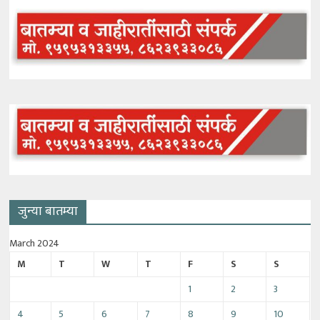
जुन्या बातम्या
March 2024
M
T
W
T
F
S
S
1
2
3
4
5
6
7
8
9
10