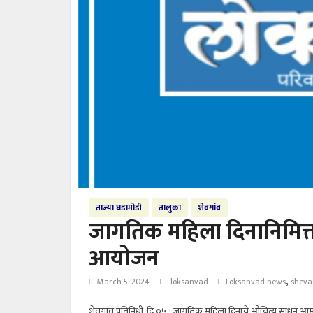
ताज्या घडामोडी
तालुका
शेवगांव
जागतिक महिला दिनानिमित्
आयोजन
,
March 5, 2024
loksanvad
Loksanvad news
shev
शेवगाव प्रतिनिधी, दि.०५ : जागतिक महिला दिनाचे औचित्य साधून आम