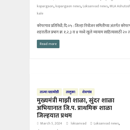
,
,
,
kopargaon
kopargaon news
Loksanvad news
MLA Ashutos
kale
कोपरगाव प्रतिनिधी, दि.०५ : जिल्हा नियोजन समितीच्या अंतर्गत कोपर
शहरातील प्रभाग क्र. १,२,३ व ४ मध्ये खुले व्यायाम साहित्यासाठी २० ल
Read more
ताज्या घडामोडी
तालुका
शेवगांव
मुख्यमंत्री माझी शाळा, सुंदर शाळा
अभियानात जि.प. प्राथमिक शाळा
जिल्हयात प्रथम
,
March 5, 2024
loksanvad
Loksanvad news