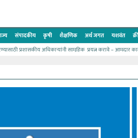
ाज्य
संपादकीय
कृषी
शैक्षणिक
अर्थ जगत
यशवंत
क्
देण्यासाठी प्रशासकीय अधिकाऱ्यांनी सामुहिक प्रयत्न करावे – आमदार का
पाणीपुरवठा मंत्री सकारात्मक – आ.आशुतोष काळे
२२८ विद्यार्थी शिष्यवृत्तीस पात्र
ा बळावर यश मिळवता येते – शिवप्रसाद पंडोरे
 यांचा वाढदिवस विविध सामाजिक उपक्रमांनी साजरा