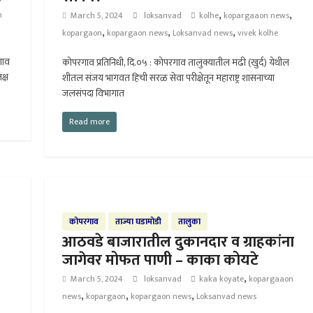
,
,
h
March 5, 2024
loksanvad
kolhe
kopargaaon news
,
,
,
kopargaon
kopargaon news
Loksanvad news
vivek kolhe
गाव
कोपरगाव प्रतिनिधी, दि.०५ : कोपरगाव तालुक्यातील मढी (खुर्द) येथील
क्ष
शीतल संजय भागवत हिची सरळ सेवा परीक्षेतून महाराष्ट्र शासनाच्या
जलसंपदा विभागात
Read more
कोपरगाव
ताज्या घडामोडी
तालुका
आठवडे बाजारातील दुकानदार व ग्राहकांना
जागेवर मोफत पाणी – काका कोयटे
,
March 5, 2024
loksanvad
kaka koyate
kopargaaon
,
,
,
news
kopargaon
kopargaon news
Loksanvad news