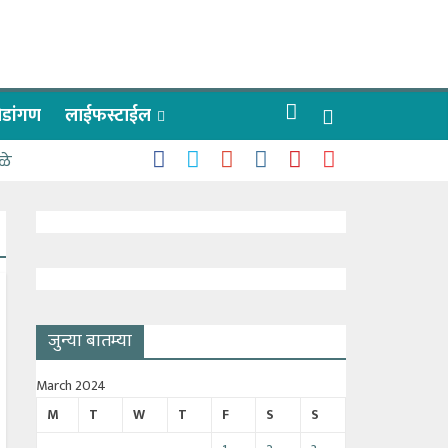
रीडांगण
लाईफस्टाईल
ळे
जुन्या बातम्या
March 2024
M
T
W
T
F
S
S