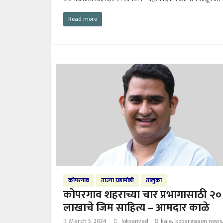
Read more
कोपरगाव
ताज्या घडामोडी
तालुका
कोपरगाव शहराच्या चार प्रभागासाठी २०
लाखाचे जिम साहित्य – आमदार काळे
,
March 5, 2024
loksanvad
kale
kopargaaon news