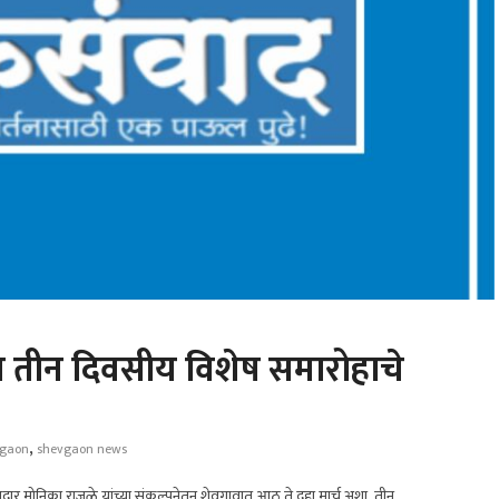
त तीन दिवसीय विशेष समारोहाचे
,
agaon
shevgaon news
दार मोनिका राजळे यांच्या संकल्पनेतून शेवगावात आठ ते दहा मार्च अशा तीन