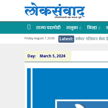
Skip
लोकसंवाद
to
content
ताज्या
घडामोडी
ताज्या घडामोडी
तालुका
जिल्हा
र
Friday, August 7, 2026
Latest:
वर्षभर गतिमान सेवा 
वाढीव निधी देण्यास 
आत्मामालिक गुरूकूलाचे 
Day:
March 5, 2024
ईच्छा आणि मेहनतीच्य
आमदार आशुतोष काळे