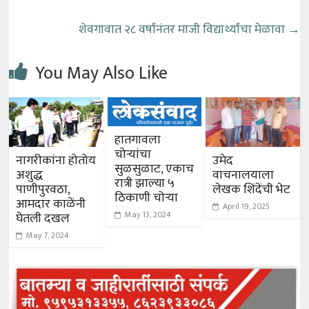
शेवगावात २८ वर्षांनंतर माजी विद्यार्थ्यांचा मेळावा
→
You May Also Like
हातगावला
चोऱ्यांचा
नागरीकांना होतोय
उमेद
सुळसुळाट, एकाच
अशुद्ध
वाचनालयाला
रात्री झाल्या ५
पाणीपुरवठा,
लेखक शिंदेंची भेट
ठिकाणी चोऱ्या
आमदार काळेंनी
April 19, 2025
May 13, 2024
घेतली दखल
May 7, 2024