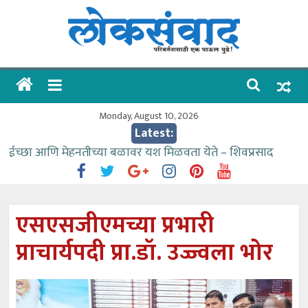
Skip
to
content
लोकसंवाद
ताज्या
घडामोडी
Monday, August 10, 2026
Latest:
ईच्छा आणि मेहनतीच्या बळावर यश मिळवता येते – शिवप्रसाद
पंडोरे
गौतम बँकेसारखी दुसरी बँक महाराष्ट्रात नाही – आमदार काळे
संजीवनीच्या विद्यार्थ्यांनी घेतली विमानतळ कार्यप्रणालीची माहिती
एसएसजीएमच्या प्रभारी
वाढीव निधी देण्यास पाणीपुरवठा मंत्री सकारात्मक – आ.आशुतोष
प्राचार्यपदी प्रा.डॉ. उज्ज्वला भोर
काळे
आत्मामालिक गुरूकूलाचे २२८ विद्यार्थी शिष्यवृत्तीस पात्र