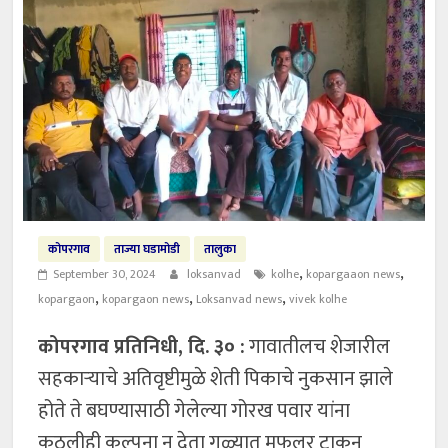
कोपरगाव
ताज्या घडामोडी
तालुका
,
,
September 30, 2024
loksanvad
kolhe
kopargaaon news
,
,
,
kopargaon
kopargaon news
Loksanvad news
vivek kolhe
कोपरगाव प्रतिनिधी, दि. ३० :
गावातीलच शेजारील
सहकाऱ्याचे अतिवृष्टीमुळे शेती पिकाचे नुकसान झाले
होते ते बघण्यासाठी गेलेल्या गोरख पवार यांना
कुठलीही कल्पना न देता गळ्यात मफलर टाकून