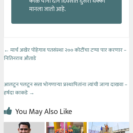
काळे यांना दोन दिवसात दुसरा धक्का
मानला जातो आहे.
←
मार्च अखेर पोहेगाव पतसंस्था २०० कोटींचा टप्पा पार करणार –
नितिनराव औताडे
आलटून पलटून सत्ता भोगणाऱ्या प्रस्थापितांना त्यांची जागा दाखवा –
हर्षदा काकडे
→
You May Also Like