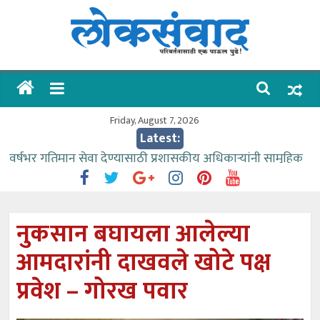
Skip
to
content
लोकसंवाद
ताज्या
घडामोडी
Friday, August 7, 2026
Latest:
वर्षभर गतिमान सेवा देण्यासाठी प्रशासकीय अधिकाऱ्यांनी सामुहिक
प्रयत्न करावे – आमदार काळे
वाढीव निधी देण्यास पाणीपुरवठा मंत्री सकारात्मक – आ.आशुतोष
काळे
नुकसान बघायला आलेल्या
आत्मामालिक गुरूकूलाचे २२८ विद्यार्थी शिष्यवृत्तीस पात्र
आमदारांनी दाखवले खोटे पक्ष
ईच्छा आणि मेहनतीच्या बळावर यश मिळवता येते – शिवप्रसाद
पंडोरे
प्रवेश – गोरख पवार
आमदार आशुतोष काळे यांचा वाढदिवस विविध सामाजिक
उपक्रमांनी साजरा