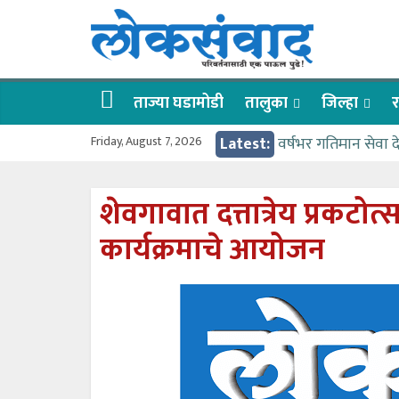
Skip
लोकसंवाद
to
content
ताज्या
घडामोडी
ताज्या घडामोडी
तालुका
जिल्हा
र
Friday, August 7, 2026
Latest:
वर्षभर गतिमान सेवा 
वाढीव निधी देण्यास 
आत्मामालिक गुरूकूलाचे 
शेवगावात दत्तात्रेय प्रकटोत
ईच्छा आणि मेहनतीच्य
कार्यक्रमाचे आयोजन
आमदार आशुतोष काळे