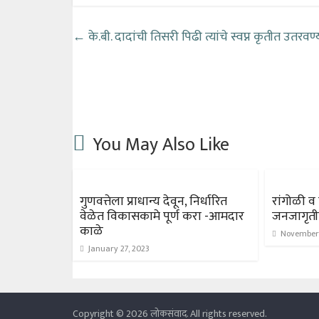
←
के.बी. दादांची तिसरी पिढी त्यांचे स्वप्न कृतीत उतरवण
You May Also Like
गुणवत्तेला प्राधान्य देवून, निर्धारित
रांगोळी व
वेळेत विकासकामे पूर्ण करा -आमदार
जनजागृती
काळे
November 
January 27, 2023
Copyright © 2026
लोकसंवाद
. All rights reserved.