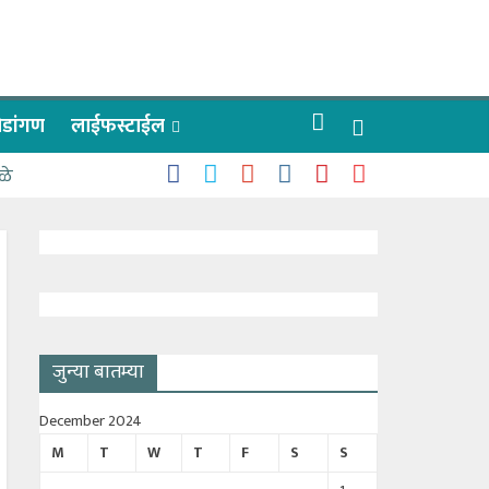
रीडांगण
लाईफस्टाईल
ळे
जुन्या बातम्या
December 2024
M
T
W
T
F
S
S