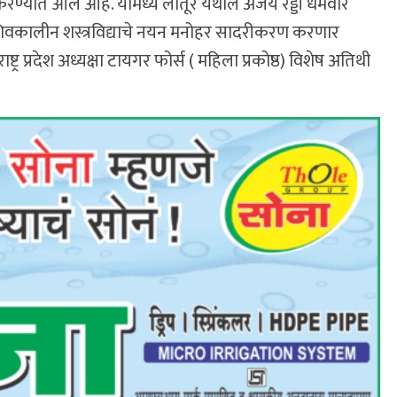
रण्यात आले आहे. यामध्ये लातूर येथील अजय रेड्डी धर्मवीर
वळे शिवकालीन शस्त्रविद्याचे नयन मनोहर सादरीकरण करणार
्ट्र प्रदेश अध्यक्षा टायगर फोर्स ( महिला प्रकोष्ठ) विशेष अतिथी