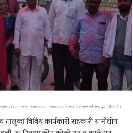
,
,
,
,
kopargaaon news
kopargaon
kopargaon news
Loksanvad news
vivek kolhe
तालुका विविध कार्यकारी सहकारी ग्रामोद्योग