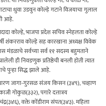
 पडली. या निवडणुकीत कोल्हे गट व काळे गट
टाचा धुवा उडवुन कोल्हे गटाने विजयाचा गुलाल
ी आहे.
नदादा कोल्हे, भाजपा प्रदेश सचिव स्नेहलता कोल्हे
र्षी शंकरराव कोल्हे सह कारखाना अध्यक्ष विवेक
कास मंडळाचे सर्वच्या सर्व ११ सदस्य बहुमताने
ालेली ही निवडणुक प्रतिष्ठेची बनली होती त्यात
े पुन्हा सिद्ध झाले आहे.
साधारण जागा-गुरसळ संजय किसन (३४९), चव्हाण
ाजी गोकुळ(३३२), पगारे दत्तात्रय
चंद्र(३४६), वक्ते कोंडीराम संपत(३४३). महिला