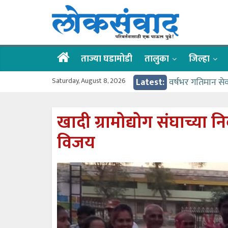
Skip
लोकसंवाद
to
content
ताज्या
घडामोडी
ताज्या घडामोडी
तालुका
जिल्हा
Saturday, August 8, 2026
Latest:
वर्षभर गतिमान से
वाढीव निधी देण्य
आत्मामालिक गुरूकूल
खादी ग्रामोद्योग संघाच्य
ईच्छा आणि मेहनती
विजय
आमदार आशुतोष का