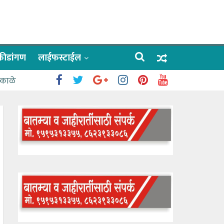
क्रीडांगण
लाईफस्टाईल
 काळे