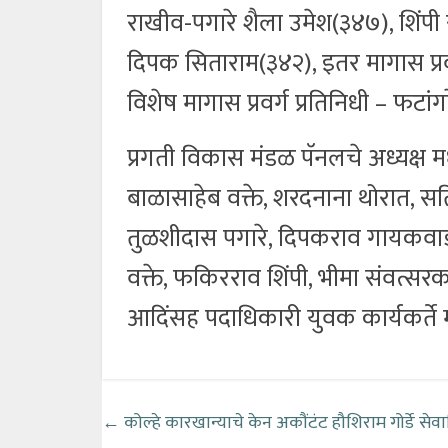
राखीव-पगारे शैला उमेश(३४७), शिं
दिपक सिताराम(३४२), इतर मागास प्रव
विशेष मागास प्रवर्ग प्रतिनिधी – फटा
प्रगती विकास मंडळ पॅनलचे अध्यक्ष मधु
बाळासाहेब वक्ते, शरदनाना थोरात, सत
तुळशीदास पगारे, दिपकराव गायकवाड,
वक्ते, फकिरराव शिंपी, भीमा संवत्सर
आदिंसह पदाधिकारी युवक कार्यकर्ते मो
←
कोल्हे कारखान्याचे केन अकौंटंट हौशिराम गोर्डे सेवान