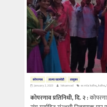
कोपरगाव
ताज्या घडामोडी
तालुका
,
,
January 2, 2023
loksanvad
ex mla kolhe
kolhe
कोपरगाव प्रतिनिधी, दि. २ :
कोपरगाव 