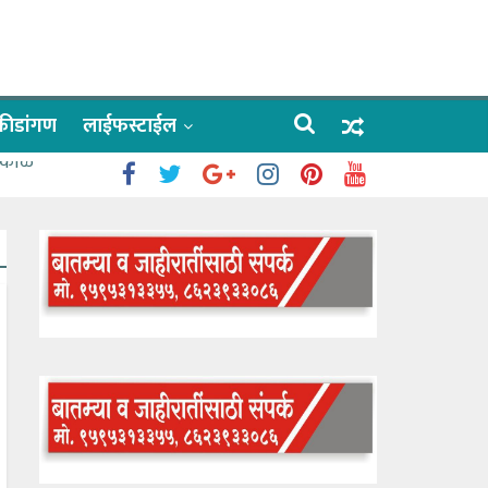
क्रीडांगण
लाईफस्टाईल
 काळे