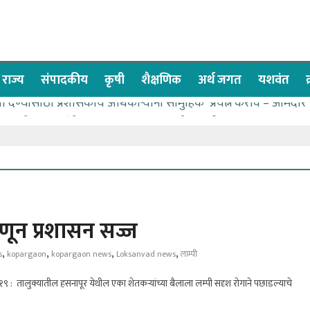
राज्य
संपादकीय
कृषी
शैक्षणिक
अर्थ जगत
यशवंत
वा देण्यासाठी प्रशासकीय अधिकाऱ्यांनी सामुहिक प्रयत्न करावे – आमदार
ास पाणीपुरवठा मंत्री सकारात्मक – आ.आशुतोष काळे
ाचे २२८ विद्यार्थी शिष्यवृत्तीस पात्र
च्या बळावर यश मिळवता येते – शिवप्रसाद पंडोरे
ळे यांचा वाढदिवस विविध सामाजिक उपक्रमांनी साजरा
म्हणून प्रशासन सज्ज
,
,
,
,
s
kopargaon
kopargaon news
Loksanvad news
लाम्पी
. १९ : तालुक्यातील हसनापूर येथील एका शेतकऱ्यांच्या बैलाला लम्पी सदृश रोगाने पछाडल्याचे