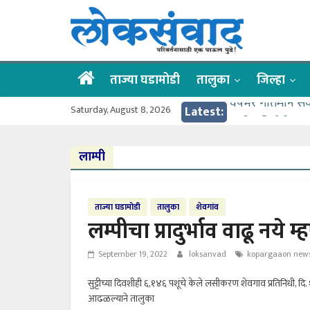
Skip
लोकसंवाद
to
content
ताज्या
घडामोडी
ताज्या घडामोडी
तालुका
जिल्हा
वर्षभर गतिमान से
Saturday, August 8, 2026
Latest:
वाढीव निधी देण्य
आत्मामालिक गुरूकूल
लाम्पी
ईच्छा आणि मेहनती
आमदार आशुतोष का
ताज्या घडामोडी
तालुका
शेवगांव
लम्पीचा प्रादुर्भाव वाढू नये 
September 19, 2022
loksanvad
kopargaaon new
सुट्टीच्या दिवशीही ६,१४६ पशूंचे केले लसीकरण शेवगाव प्रतिनिधी, दि
आढळल्याने तालुका