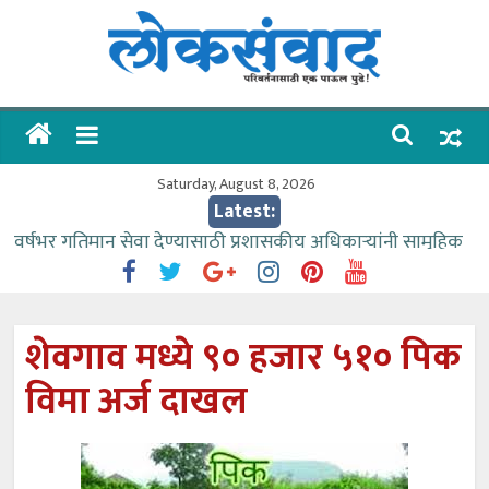
Skip
to
content
लोकसंवाद
ताज्या
घडामोडी
Saturday, August 8, 2026
Latest:
वर्षभर गतिमान सेवा देण्यासाठी प्रशासकीय अधिकाऱ्यांनी सामुहिक
प्रयत्न करावे – आमदार काळे
वाढीव निधी देण्यास पाणीपुरवठा मंत्री सकारात्मक – आ.आशुतोष
काळे
शेवगाव मध्ये ९० हजार ५१० पिक
आत्मामालिक गुरूकूलाचे २२८ विद्यार्थी शिष्यवृत्तीस पात्र
विमा अर्ज दाखल
ईच्छा आणि मेहनतीच्या बळावर यश मिळवता येते – शिवप्रसाद
पंडोरे
आमदार आशुतोष काळे यांचा वाढदिवस विविध सामाजिक
उपक्रमांनी साजरा