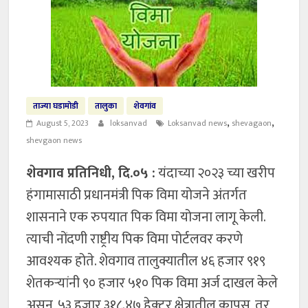
ताज्या घडामोडी
तालुका
शेवगांव
,
,
August 5, 2023
loksanvad
Loksanvad news
shevagaon
shevgaon news
शेवगाव प्रतिनिधी, दि.०५ :
यंदाच्या २०२३ च्या खरीप
हंगामासाठी प्रधानमंत्री पिक विमा योजने अंतर्गत
शासनाने एक रुपयात पिक विमा योजना लागू केली.
त्याची नोंदणी राष्ट्रीय पिक विमा पोर्टलवर करणे
आवश्यक होते. शेवगाव तालुक्यातील ४६ हजार ९१९
शेतकऱ्यांनी ९० हजार ५१० पिक विमा अर्ज दाखल केले
असून, ५३ हजार ३१८.४७ हेक्टर क्षेत्रातील कापूस, तूर,