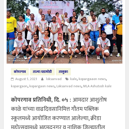
कोपरगाव
ताज्या घडामोडी
तालुका
,
,
August 5, 2023
loksanvad
kale
kopargaaon news
,
,
,
kopargaon
kopargaon news
Loksanvad news
MLA Ashutosh kale
कोपरगाव प्रतिनिधी, दि. ०५ :
आमदार आशुतोष
काळे यांच्या वाढदिवसानिमित्त गौतम पब्लिक
स्कूलमध्ये आयोजित करण्यात आलेल्या, क्रीडा
महोत्सवामध्ये अहमदनगर व नाशिक जिल्ह्यातील