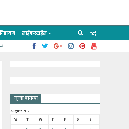
क्रीडांगण
लाईफस्टाईल
ळे
जुन्या बातम्या
August 2023
M
T
W
T
F
S
S