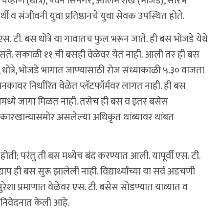
ित चव्हाण (धोत्रे), पवन सिनगर, आलिम शेख (भोजडे), सौरभ
्थी व संजीवनी युवा प्रतिष्ठानचे युवा सेवक उपस्थित होते.
टी. बस धोत्रे या गावातच फुल भरून जाते. ही बस भोजडे येथे
नसते. सकाळी ११ ची बसही वेळेवर येत नाही. आली तर ही बस
ोत्रे, भोजडे भागात जाण्यासाठी रोज संध्याकाळी ५.३० वाजता
ावर निर्धारित वेळेत प्लॅटफॉर्मवर लागत नाही. ही बस
ना बसमध्ये जागा मिळत नाही. तसेच ही बस व इतर बसेस
कारखान्यासमोर असलेल्या अधिकृत थांब्यावर थांबत
 होती; परंतु ती बस मध्येच बंद करण्यात आली. यापूर्वी एस. टी.
प ही बस सुरू झालेली नाही. विद्यार्थ्यांच्या या सर्व अडचणी
ेशा प्रमाणात वेळेवर एस. टी. बसेस सोडण्यात याव्यात व
या निवेदनात केली आहे.