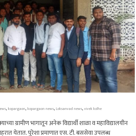
,
,
,
,
news
kopargaon
kopargaon news
Loksanvad news
vivek kolhe
ाच्या ग्रामीण भागातून अनेक विद्यार्थी शाळा व महाविद्यालयीन
रात येतात. पुरेशा प्रमाणात एस. टी. बससेवा उपलब्ध