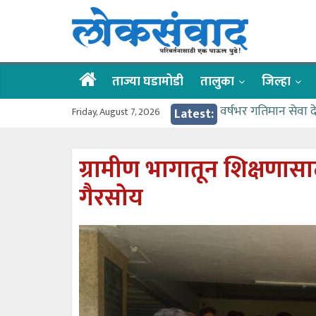
Skip
लोकसंवाद
to
content
ताज्या
घडामोडी
ताज्या घडामोडी
तालुका
जिल्हा
Friday, August 7, 2026
Latest:
वर्षभर गतिमान सेवा 
वाढीव निधी देण्यास 
आत्मामालिक गुरूकूलाचे 
ग्रामीण भागातून शिक्षणासाठी
ईच्छा आणि मेहनतीच्य
गैरसोय
आमदार आशुतोष काळे