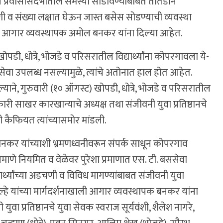
 बस प्रवासासंदर्भातील समस्या सोडविण्याबाबत तातडीने
णी व संख्या लक्षात घेऊन जास्त बसेस सोडण्याची व्यवस्था
ांनी आगार व्यवस्थापक अमोल बनकर यांना दिल्या आहेत.
ोपडी, धोत्रे, भोजडे व परिसरातील विद्यार्थ्यांना कोपरगावला ये-
ेवा उपलब्ध नसल्यामुळे, त्यांचे अतोनात हाल होत आहेत.
ने, गुरुवारी (१० ऑगस्ट) खोपडी, धोत्रे, भोजडे व परिसरातील
कारी साखर कारखान्याचे अध्यक्ष तथा संजीवनी युवा प्रतिष्ठानचे
ली कैफियत त्यांच्यासमोर मांडली.
नकर यांच्याशी भ्रमणध्वनीवरून संपर्क साधून कोपरगाव
ीप्रमाणे नियमित व वेळेवर पुरेशा प्रमाणात एस. टी. बससेवा
र्थ्यांच्या अडचणी व विविध मागण्यांबाबत संजीवनी युवा
क कोल्हे यांच्या मार्गदर्शनाखाली आगार व्यवस्थापक बनकर यांना
युवा प्रतिष्ठानचे युवा सेवक स्वराज सूर्यवंशी, शैलेश नागरे,