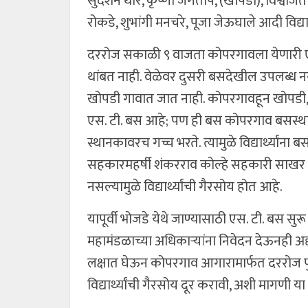
सुदर्शन थोरे, कृष्णा जगताप, (खोपडी), विश्वज
रोकडे, शुभांगी मनचरे, पूजा जेऊघाले आदी विद्यार
दररोज सकाळी ९ वाजता कोपरगावला येणारी एस. 
थांबत नाही. वेळेवर दुसरी बसदेखील उपलब्ध 
खोपडी गावात जात नाही. कोपरगावहून खोपडी, ध
एस. टी. बस आहे; पण ही बस कोपरगाव बसस्थानक
स्थानकावरच गच्च भरते. त्यामुळे विद्यार्थ्यां
सहकारमहर्षी शंकरराव कोल्हे सहकारी साखर 
नसल्यामुळे विद्यार्थ्यांची गैरसोय होत आहे.
यापूर्वी भोजडे येथे जाण्यासाठी एस. टी. बस सुरू
महामंडळाच्या अधिकाऱ्यांना निवेदन देऊनही अद्या
लक्षात घेऊन कोपरगाव आगारामार्फत दररोज पुर
विद्यार्थ्यांची गैरसोय दूर करावी, अशी मागणी 