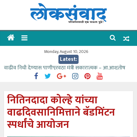
Skip
to
content
लोकसंवाद
ताज्या
घडामोडी
Monday, August 10, 2026
Latest:
वाढीव निधी देण्यास पाणीपुरवठा मंत्री सकारात्मक – आ.आशुतोष
काळे
आत्मामालिक गुरूकूलाचे २२८ विद्यार्थी शिष्यवृत्तीस पात्र
ईच्छा आणि मेहनतीच्या बळावर यश मिळवता येते – शिवप्रसाद
नितिनदादा कोल्हे यांच्या
पंडोरे
वाढदिवसानिमित्ताने बॅडमिंटन
गौतम बँकेसारखी दुसरी बँक महाराष्ट्रात नाही – आमदार काळे
संजीवनीच्या विद्यार्थ्यांनी घेतली विमानतळ कार्यप्रणालीची माहिती
स्पर्धांचे आयोजन