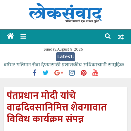
Skip
to
content
लोकसंवाद
ताज्या
घडामोडी
Sunday, August 9, 2026
Latest:
वर्षभर गतिमान सेवा देण्यासाठी प्रशासकीय अधिकाऱ्यांनी सामुहिक
प्रयत्न करावे – आमदार काळे
वाढीव निधी देण्यास पाणीपुरवठा मंत्री सकारात्मक – आ.आशुतोष
काळे
पंतप्रधान मोदी यांचे
आत्मामालिक गुरूकूलाचे २२८ विद्यार्थी शिष्यवृत्तीस पात्र
वाढदिवसानिमित्त शेवगावात
ईच्छा आणि मेहनतीच्या बळावर यश मिळवता येते – शिवप्रसाद
पंडोरे
विविध कार्यक्रम संपन्न
आमदार आशुतोष काळे यांचा वाढदिवस विविध सामाजिक
उपक्रमांनी साजरा