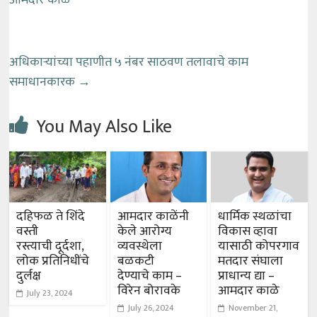
आमदार काळे
अधिकाऱ्यांच्या पहाणीत ५ नंबर साठवण तलावाचे काम
समाधानकारक
→
You May Also Like
दहिफळ ते शिंदे
आमदार काळेंनी
धार्मिक स्थळांचा
वस्ती
केले आरोग्य
विकास व्हावा
रस्त्याची दूर्दशा,
व्यवस्थेला
यासाठी कोपरगाव
लोक प्रतिनिधींचे
बळकटी
मतदार संघाला
दुर्लक्ष
देण्याचे काम –
प्राधान्य द्या –
विरेन बोरावके
आमदार काळे
July 23, 2024
July 26, 2024
November 21,