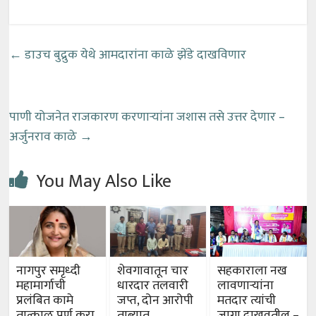
←
डाउच बुद्रुक येथे आमदारांना काळे झेंडे दाखविणार
पाणी योजनेत राजकारण करणाऱ्यांना जशास तसे उत्तर देणार –
अर्जुनराव काळे
→
You May Also Like
नागपुर समृध्दी
शेवगावातून चार
सहकाराला नख
महामार्गाची
धारदार तलवारी
लावणाऱ्यांना
प्रलंबित कामे
जप्त, दोन आरोपी
मतदार त्यांची
तात्काळ पुर्ण करा
ताब्यात
जागा दाखवतील –