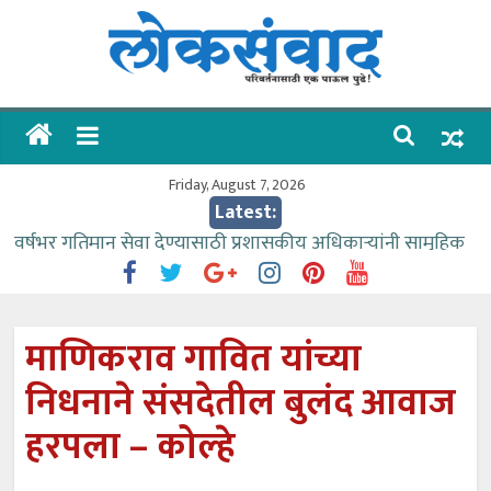
Skip
to
content
लोकसंवाद
ताज्या
घडामोडी
Friday, August 7, 2026
Latest:
वर्षभर गतिमान सेवा देण्यासाठी प्रशासकीय अधिकाऱ्यांनी सामुहिक
प्रयत्न करावे – आमदार काळे
वाढीव निधी देण्यास पाणीपुरवठा मंत्री सकारात्मक – आ.आशुतोष
काळे
माणिकराव गावित यांच्या
आत्मामालिक गुरूकूलाचे २२८ विद्यार्थी शिष्यवृत्तीस पात्र
निधनाने संसदेतील बुलंद आवाज
ईच्छा आणि मेहनतीच्या बळावर यश मिळवता येते – शिवप्रसाद
पंडोरे
हरपला – कोल्हे
आमदार आशुतोष काळे यांचा वाढदिवस विविध सामाजिक
उपक्रमांनी साजरा