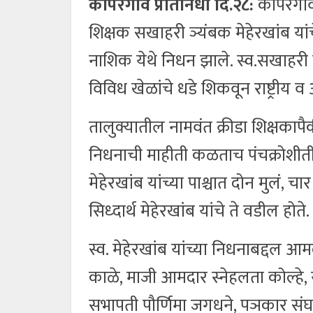
कोपरगाव प्रतिनिधी दि.२८:
कोपरगाव त
शिक्षक सखाहरी ञ्यंबक मेहेरखांब यांचे
नाशिक येथे निधन झाले. स्व.सखाहरी मे
विविध खेळांचे धडे शिकवून राष्ट्रीय 
तालुक्यातील नामवंत क्रीडा शिक्षकापैक
निधनाची माहीती कळताच पंचक्रोशीती
मेहेरखांब यांच्या पाश्चात दोन मुलं,
सिध्दार्थ मेहेरखांब यांचे ते वडील होते.
स्व. मेहेरखांब यांच्या निधनाबद्द
काळे, माजी आमदार स्नेहलता कोल्हे, य
सभापती पौर्णिमा जगधने, पञकार संघाचे 