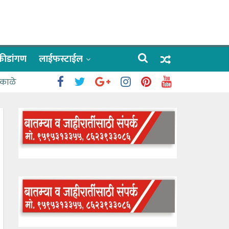
क्रीडांगण
लाईफस्टाईल
 काळे