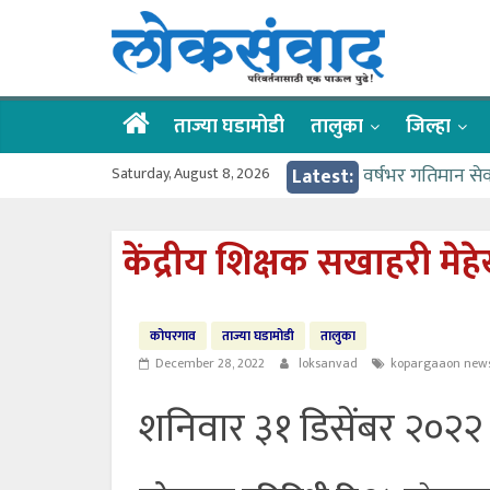
Skip
लोकसंवाद
to
content
ताज्या
घडामोडी
ताज्या घडामोडी
तालुका
जिल्हा
Saturday, August 8, 2026
Latest:
वर्षभर गतिमान से
वाढीव निधी देण्य
आत्मामालिक गुरूकूल
केंद्रीय शिक्षक सखाहरी मेह
ईच्छा आणि मेहनती
आमदार आशुतोष का
कोपरगाव
ताज्या घडामोडी
तालुका
December 28, 2022
loksanvad
kopargaaon new
शनिवार ३१ डिसेंबर २०२