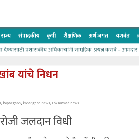
राज्य
संपादकीय
कृषी
शैक्षणिक
अर्थ जगत
यशवंत
वा देण्यासाठी प्रशासकीय अधिकाऱ्यांनी सामुहिक प्रयत्न करावे – आमदार
ास पाणीपुरवठा मंत्री सकारात्मक – आ.आशुतोष काळे
ाचे २२८ विद्यार्थी शिष्यवृत्तीस पात्र
ेखांब यांचे निधन
च्या बळावर यश मिळवता येते – शिवप्रसाद पंडोरे
ळे यांचा वाढदिवस विविध सामाजिक उपक्रमांनी साजरा
,
,
,
s
kopargaon
kopargaon news
Loksanvad news
२ रोजी जलदान विधी