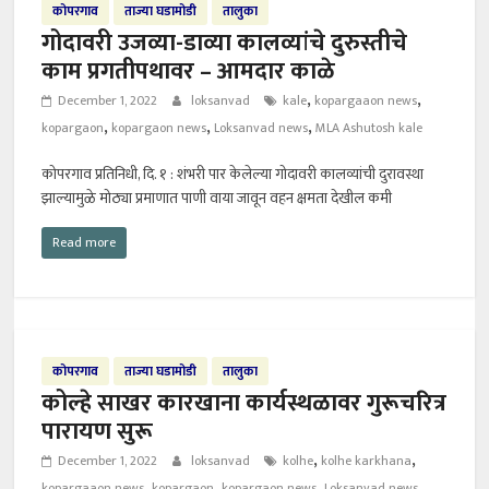
कोपरगाव
ताज्या घडामोडी
तालुका
गोदावरी उजव्या-डाव्या कालव्यांचे दुरुस्तीचे
काम प्रगतीपथावर – आमदार काळे
,
,
December 1, 2022
loksanvad
kale
kopargaaon news
,
,
,
kopargaon
kopargaon news
Loksanvad news
MLA Ashutosh kale
कोपरगाव प्रतिनिधी, दि. १ : शंभरी पार केलेल्या गोदावरी कालव्यांची दुरावस्था
झाल्यामुळे मोठ्या प्रमाणात पाणी वाया जावून वहन क्षमता देखील कमी
Read more
कोपरगाव
ताज्या घडामोडी
तालुका
कोल्हे साखर कारखाना कार्यस्थळावर गुरूचरित्र
पारायण सुरू
,
,
December 1, 2022
loksanvad
kolhe
kolhe karkhana
,
,
,
,
kopargaaon news
kopargaon
kopargaon news
Loksanvad news