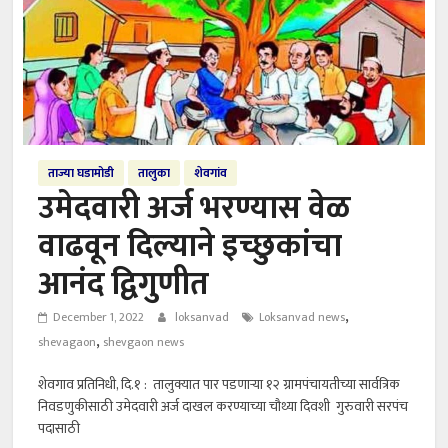
ताज्या घडामोडी
तालुका
शेवगांव
उमेदवारी अर्ज भरण्यास वेळ
वाढवून दिल्याने इच्छुकांचा
आनंद द्विगुणीत
,
December 1, 2022
loksanvad
Loksanvad news
,
shevagaon
shevgaon news
शेवगाव प्रतिनिधी, दि.१ : तालुक्यात पार पडणाऱ्या १२ ग्रामपंचायतीच्या सार्वत्रिक
निवडणुकीसाठी उमेदवारी अर्ज दाखल करण्याच्या चौथ्या दिवशी गुरुवारी सरपंच
पदासाठी