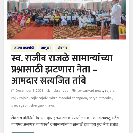
ताज्या घडामोडी
तालुका
शेवगांव
स्व. राजीव राजळे सामान्यांच्या
प्रश्नासाठी झटणारा नेता –
आमदार सत्यजित तांबे
,
,
December 5, 2023
loksanvad
Loksanvad news
rajale
,
,
,
rajiv rajale
rajiv rajale mitra mandal shevgaon
satyajit tambe
,
shevagaon
shevgaon news
शेवगाव प्रतिनिधी, दि. ५ : महाराष्ट्राच्या राजकारणातील एक उत्तम संसदपटू, सदैव
कार्यमग्न असणारा कार्यकर्ता व सामान्यांच्या प्रश्नासाठी झटणारा युवा नेता राजीव