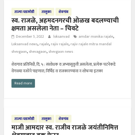
ताज्या घडामोडी
तालुका
शेवगांव
स्व. राजळे, अहमदनगरची ओळख बदलण्याची
क्षमता असलेला नेता – चिवटे
,
December 5, 2022
loksanvad
amdar monika rajale
,
,
,
Loksanvad news
rajale
rajiv rajale
rajiv rajale mitra mandal
,
,
shevgaon
shevagaon
shevgaon news
शेवगाव प्रतिनिधी, दि. ५ : संशोधक व अभ्यासूवृत्ती असलेला, प्रत्येक घटनेकडे
वेगळ्या नजरेने पाहणारा, निर्भिड व राजकारण्यांना न शोभन्या इतका
Read more
ताज्या घडामोडी
तालुका
शेवगांव
माजी आमदार स्व. राजीव राजळे जयंतीनिमित्त