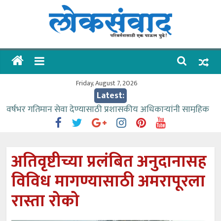
Skip
to
content
लोकसंवाद
ताज्या
घडामोडी
Friday, August 7, 2026
Latest:
वर्षभर गतिमान सेवा देण्यासाठी प्रशासकीय अधिकाऱ्यांनी सामुहिक
प्रयत्न करावे – आमदार काळे
वाढीव निधी देण्यास पाणीपुरवठा मंत्री सकारात्मक – आ.आशुतोष
काळे
अतिवृष्टीच्या प्रलंबित अनुदानासह
आत्मामालिक गुरूकूलाचे २२८ विद्यार्थी शिष्यवृत्तीस पात्र
विविध मागण्यासाठी अमरापूरला
ईच्छा आणि मेहनतीच्या बळावर यश मिळवता येते – शिवप्रसाद
पंडोरे
रास्ता रोको
आमदार आशुतोष काळे यांचा वाढदिवस विविध सामाजिक
उपक्रमांनी साजरा