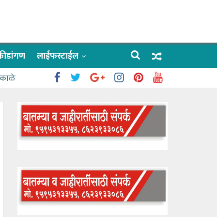
क्रीडांगण
लाईफस्टाईल
 काळे