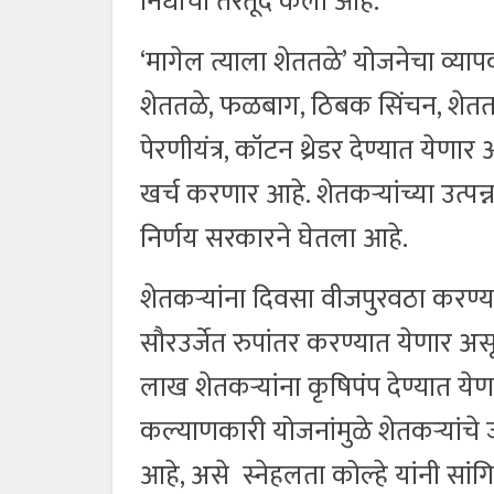
निधीची तरतूद केली आहे.
‘मागेल त्याला शेततळे’ योजनेचा व्या
शेततळे, फळबाग, ठिबक सिंचन, शेततळ
पेरणीयंत्र, कॉटन थ्रेडर देण्यात ये
खर्च करणार आहे. शेतकर्‍यांच्या उत्
निर्णय सरकारने घेतला आहे.
शेतकऱ्यांना दिवसा वीजपुरवठा करण्या
सौरउर्जेत रुपांतर करण्यात येणार असू
लाख शेतकऱ्यांना कृषिपंप देण्यात य
कल्याणकारी योजनांमुळे शेतकऱ्यांच
आहे, असे स्नेहलता कोल्हे यांनी सांग