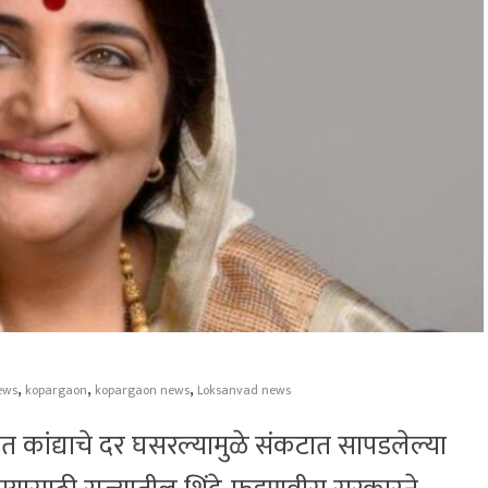
,
,
,
ews
kopargaon
kopargaon news
Loksanvad news
त कांद्याचे दर घसरल्यामुळे संकटात सापडलेल्या