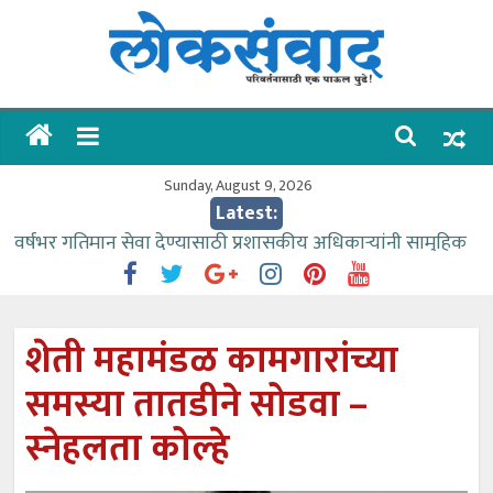
Skip
to
content
लोकसंवाद
ताज्या
घडामोडी
Sunday, August 9, 2026
Latest:
वर्षभर गतिमान सेवा देण्यासाठी प्रशासकीय अधिकाऱ्यांनी सामुहिक
प्रयत्न करावे – आमदार काळे
वाढीव निधी देण्यास पाणीपुरवठा मंत्री सकारात्मक – आ.आशुतोष
काळे
शेती महामंडळ कामगारांच्या
आत्मामालिक गुरूकूलाचे २२८ विद्यार्थी शिष्यवृत्तीस पात्र
समस्या तातडीने सोडवा –
ईच्छा आणि मेहनतीच्या बळावर यश मिळवता येते – शिवप्रसाद
पंडोरे
स्नेहलता कोल्हे
आमदार आशुतोष काळे यांचा वाढदिवस विविध सामाजिक
उपक्रमांनी साजरा