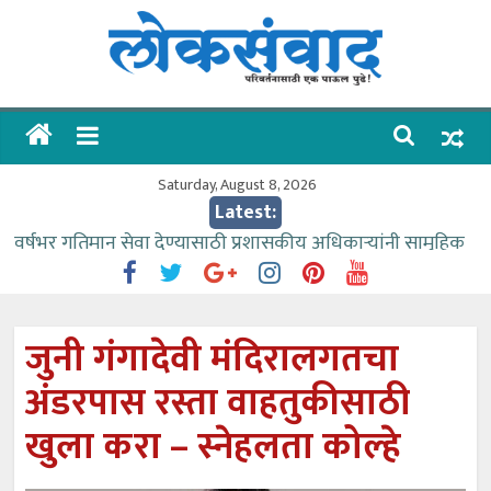
Skip
to
content
लोकसंवाद
ताज्या
घडामोडी
Saturday, August 8, 2026
Latest:
वर्षभर गतिमान सेवा देण्यासाठी प्रशासकीय अधिकाऱ्यांनी सामुहिक
प्रयत्न करावे – आमदार काळे
वाढीव निधी देण्यास पाणीपुरवठा मंत्री सकारात्मक – आ.आशुतोष
काळे
जुनी गंगादेवी मंदिरालगतचा
आत्मामालिक गुरूकूलाचे २२८ विद्यार्थी शिष्यवृत्तीस पात्र
अंडरपास रस्ता वाहतुकीसाठी
ईच्छा आणि मेहनतीच्या बळावर यश मिळवता येते – शिवप्रसाद
पंडोरे
खुला करा – स्नेहलता कोल्हे
आमदार आशुतोष काळे यांचा वाढदिवस विविध सामाजिक
उपक्रमांनी साजरा