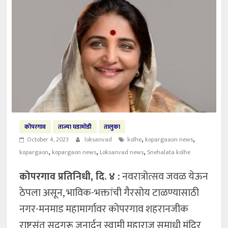
कोपरगाव
ताज्या घडामोडी
तालुका
,
,
October 4, 2023
loksanvad
kolhe
kopargaaon news
,
,
,
kopargaon
kopargaon news
Loksanvad news
Snehalata kolhe
कोपरगाव प्रतिनिधी, दि. ४ :
नवरात्रोत्सव जवळ येऊन
ठेपला असून, भाविक-भक्तांची गैरसोय टाळण्यासाठी
नगर-मनमाड महामार्गावर कोपरगाव शहरानजीक
राष्ट्रसंत सदगुरू जनार्दन स्वामी महाराज समाधी मंदिर