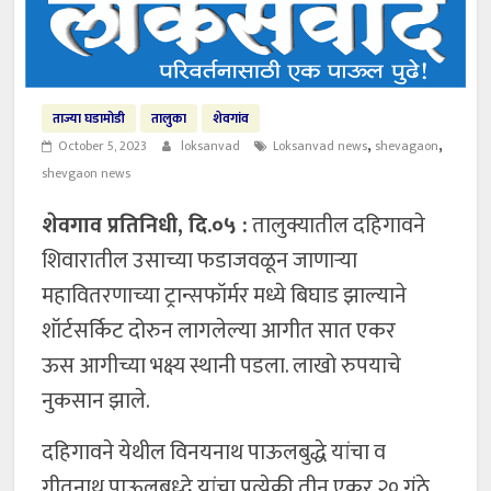
ताज्या घडामोडी
तालुका
शेवगांव
,
,
October 5, 2023
loksanvad
Loksanvad news
shevagaon
shevgaon news
शेवगाव प्रतिनिधी, दि.०५ :
तालुक्यातील दहिगावने
शिवारातील उसाच्या फडाजवळून जाणाऱ्या
महावितरणाच्या ट्रान्सफॉर्मर मध्ये बिघाड झाल्याने
शॉर्टसर्किट दोरुन लागलेल्या आगीत सात एकर
ऊस आगीच्या भक्ष्य स्थानी पडला. लाखो रुपयाचे
नुकसान झाले.
दहिगावने येथील विनयनाथ पाऊलबुद्धे यांचा व
गीतनाथ पाऊलबुध्दे यांचा प्रत्येकी तीन एकर २० गुंठे