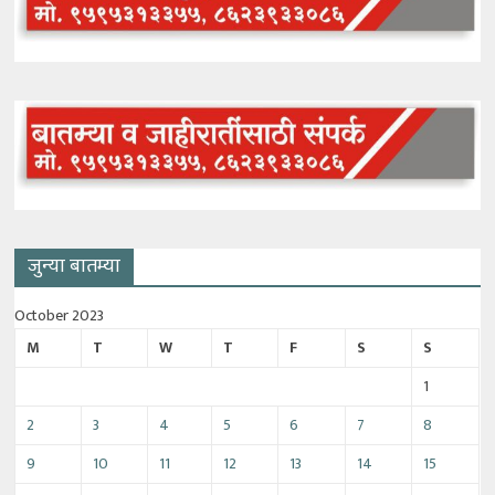
जुन्या बातम्या
October 2023
M
T
W
T
F
S
S
1
2
3
4
5
6
7
8
9
10
11
12
13
14
15