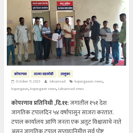
मदतीचा हात
कोपरगाव
ताज्या घडामोडी
तालुका
,
October 11, 2023
loksanvad
kopargaaon news
,
,
kopargaon
kopargaon news
Loksanvad news
कोपरगाव प्रतिनिधी ,दि.११:
जगातील १५१ देश
जागतिक टपालदिन ५४ वर्षापासुन साजरा करतात.
टपाल कार्यालय आणि जनता एक अतुट विश्वासाचे नाते
असुन जागतिक टपाल सप्ताहानिमीत्त सर्व पोष्ट