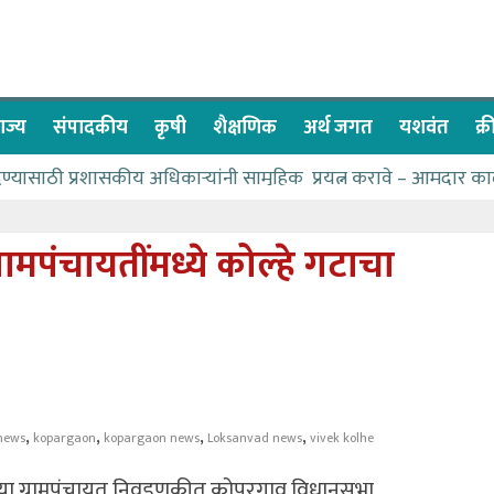
ाज्य
संपादकीय
कृषी
शैक्षणिक
अर्थ जगत
यशवंत
क्
देण्यासाठी प्रशासकीय अधिकाऱ्यांनी सामुहिक प्रयत्न करावे – आमदार का
पाणीपुरवठा मंत्री सकारात्मक – आ.आशुतोष काळे
२२८ विद्यार्थी शिष्यवृत्तीस पात्र
मपंचायतींमध्ये कोल्हे गटाचा
ा बळावर यश मिळवता येते – शिवप्रसाद पंडोरे
 यांचा वाढदिवस विविध सामाजिक उपक्रमांनी साजरा
,
,
,
,
news
kopargaon
kopargaon news
Loksanvad news
vivek kolhe
्या ग्रामपंचायत निवडणुकीत कोपरगाव विधानसभा