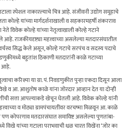
ाला स्पेशल नाकारल्याचे चित्र आहे. संजीवनी उद्योग समूहाचे
ता कोल्हे यांच्या मार्गदर्शनाखाली व सहकारमहर्षी शंकरराव
ेते विवेक कोल्हे यांच्या नेतृत्वाखाली कोल्हे गटाने
हे. राजकीयदृष्ट्या महत्त्वाच्या असलेल्या मतदारसंघातील
द वर्चस्व सिद्ध केले असून, कोल्हे गटाचे सरपंच व सदस्य पदाचे
डणुकीमध्ये बहुतांश ठिकाणी मतदारांनी काळे गटाच्या
 आहे.
ेतृत्वाचा करिश्मा या ग्रा. पं. निवडणुकीत पुन्हा एकदा दिसून आला
 विखे व आ. आशुतोष काळे यांना जोरदार आव्हान देत या दोन्ही
ायतींची सत्ता आपल्याकडे खेचून घेतली आहे. विवेक कोल्हे यांनी
महत्त्वाच्या व मोठ्या ग्रामपंचायतींवर वरचष्मा मिळवून आ. काळे
ील पण कोपरगाव मतदारसंघात समाविष्ट असलेल्या पुणतांबा-
ध्ये विखे यांच्या गटाला पराभवाची धूळ चारत विखेंना ‘जोर का