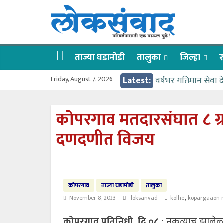
Skip
लोकसंवाद
to
content
ताज्या
घडामोडी
ताज्या घडामोडी
तालुका
जिल्हा
र
Friday, August 7, 2026
Latest:
वर्षभर गतिमान सेवा 
वाढीव निधी देण्यास 
आत्मामालिक गुरूकूलाचे 
कोपरगाव मतदारसंघात ८ ग्रा
ईच्छा आणि मेहनतीच्य
दणदणीत विजय
आमदार आशुतोष काळे
कोपरगाव
ताज्या घडामोडी
तालुका
,
November 8, 2023
loksanvad
kolhe
kopargaaon 
कोपरगाव प्रतिनिधी, दि.०८ :
नुकत्याच झालेल