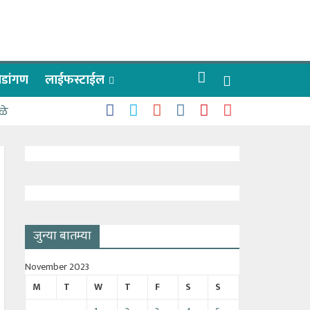
रीडांगण
लाईफस्टाईल
ळे
जुन्या बातम्या
November 2023
M
T
W
T
F
S
S