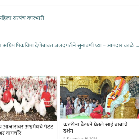
े महिला सरपंच कारभारी
ना अग्रिम पिकविमा देणेबाबत जलदगतीने सुनावणी घ्या – आमदार काळे
कटरीना कैफने घेतले साई बाबांचे
य आजारावर अश्वमेधचे पेटंट
दर्शन
ेश्वर वाघचौरे
December 16, 2024