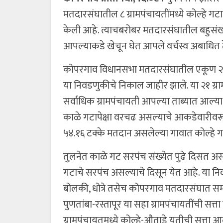
मतदारसंघातील ८ ग्रामपंचायतींमध्ये कोल्हे ग
केली आहे. त्याचबरोबर मतदारसंघातील बहुसंख्य
आपल्याकडे खेचून घेत आपले वर्चस्व अबाधित 
कोपरगाव विधानसभा मतदारसंघातील एकूण २१ ग्र
या निवडणुकीचे निकाल जाहीर झाले. या २१ ग्र
सर्वाधिक ग्रामपंचायती आपल्या ताब्यात आल्य
काळे गटापेक्षा वरचढ असल्याचे आकडेवारीव
५४.१६ टक्के मतदान असलेल्या गावात कोल्हे गटा
तुलनेत काळे गट सरपंच संख्येत पुढे दिसत अ
गटाचे सरपंच असल्याचे दिसून येत आहे. या निव
बोलकी, धोत्रे तसेच कोपरगाव मतदारसंघात समा
पुणतांबा-रस्तापूर या सहा ग्रामपंचायतींची सत्
ग्रामपंचायतमध्ये कोल्हे-औताडे युतीची सत्ता 