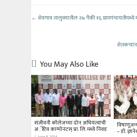
←
शेवगाव तालुक्यातील २७ पैकी १६ ग्रामपंचायतीमध्य
शेतकऱ्यां
You May Also Like
संजीवनी कॉलेजच्या दोन अभियंत्यांची
विषाणूजन्
अॅप्टिव काम्पोनंटस् प्रा. लि. मध्ये निवड
– डॉ. ज्ञान
June 8, 2024