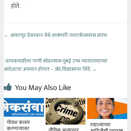
होते.
←
अमरापूर देवस्थान येथे शाकंभरी नवरात्रोत्सवास प्रारंभ
जायकवाडीला पाणी सोडल्यास मुंबई उच्च न्यायालयाच्या
आदेशाचा अवमान होणार – ॲड.विद्यासागर शिंदे
→
You May Also Like
गोवंश कत्तल
राहात्याच्या
करणाऱ्यावर
लैंगिक अत्याचार
आदितीची महाराष्ट्र