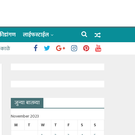
क्रीडांगण
लाईफस्टाईल
 काळे
जुन्या बातम्या
November 2023
M
T
W
T
F
S
S