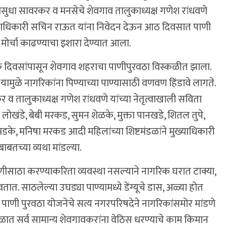
ने वसुधा सावरकर व मनसेचे शेवगाव तालुकाध्यक्ष गणेश रांधवणे
ुख्याधिकारी सचिन राऊत यांना निवेदन देऊन आठ दिवसात पाणी
मोर्चा काढण्याचा इशारा देण्यात आला.
क दिवसांपासून शेवगाव शहराचा पाणीपुरवठा विस्कळीत झाला.
यामुळे नागरिकांना पिण्याच्या पाण्यासाठी वणवण हिंडावे लागते.
 व तालुकाध्यक्ष गणेश रांधवणे यांच्या नेतृत्वाखाली सविता
 लोखंडे, बेबी मरकड, सुमन शेळके, मुक्ता पानखडे, शितल तुपे,
ा भडके, मनिषा मरकड आदी महिलांच्या शिष्टमंडळांने मुख्याधिकारी
ाबतच्या व्यथा मांडल्या.
पाणीसाठा करण्याकरिता व्यवस्था नसल्याने नागरिक घरात टाक्या,
तात. साठलेल्या उघड्या पाण्यामध्ये डेंग्यूचे डास, अळ्या होत
िन पाणी पुरवठा योजनेचे सत्य नगरपरिषदेने नागरिकांसमोर मांडणे
ेळात सर्व सामान्य शेवगावकरांना वेठिस धरण्याचे काम किमान