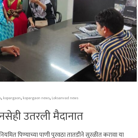
,
,
,
s
kopargaon
kopargaon news
Loksanvad news
 मनसेही उतरली मैदानात
यमित पिण्याच्या पाणी पुरवठा तातडीने सुरळीत करावा या