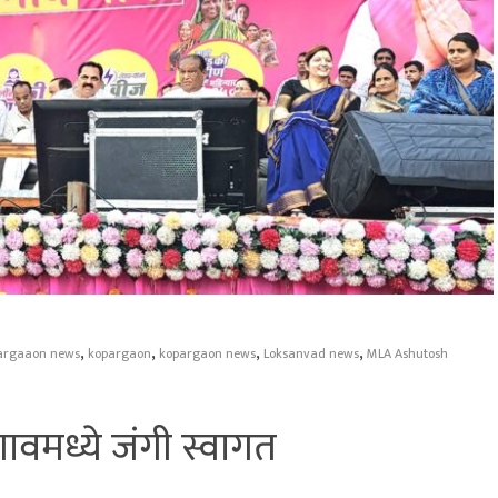
,
,
,
,
argaaon news
kopargaon
kopargaon news
Loksanvad news
MLA Ashutosh
वमध्ये जंगी स्वागत