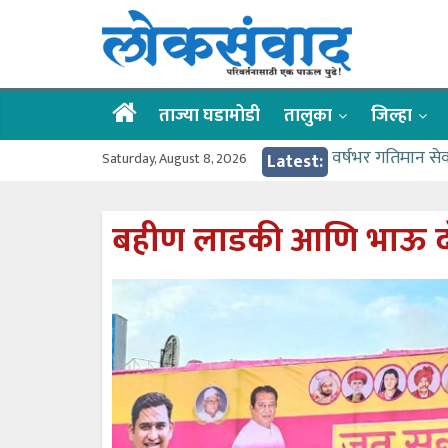
Skip
लोकसंवाद
to
content
ताज्या
घडामोडी
ताज्या घडामोडी
तालुका
जिल्हा
Saturday, August 8, 2026
Latest:
वर्षभर गतिमान से
वाढीव निधी देण्य
आत्मामालिक गुरूकूल
बहीण लाडकी आणि भाऊ द
ईच्छा आणि मेहनती
आमदार आशुतोष का