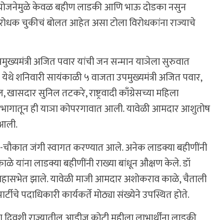
ोजनेमुळे केवळ बहीण लाडकी आणि भाऊ दोडका नसुन
ोधक चुकीचं बोलत आहेत असा टोला विरोधकांना राज्याचे
े उपमुख्यमंत्री अजित पवार यांची जन सन्मान याञेला सुरुवात
ेथे शनिवारी सायंकाळी ५ वाजता उपमुख्यमंत्री अजित पवार,
ल पटेल, खासदार सुनिल तटकरे, राष्ट्रवादी काँग्रेसच्या महिला
ख सहभागातून ही याञा कोपरगावात आली. यावेळी आमदार आशुतोष
 आली.
ा-चौकात जंगी स्वागत करण्यात आले. अनेक लाडक्या बहीणींनी
 यांना लाडक्या बहीणींनी राख्या बांधून औक्षण केले. डॉ
र महासभेत झाले. यावेळी माजी आमदार अशोकराव काळे, चैताली
पार्टीचे पदाधिकारी कार्यकर्ते मोठ्या संख्येने उपस्थित होते.
च्या दिवशी राज्यातील आडीज कोटी महीला लाभार्थींना लाडकी