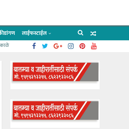
क्रीडांगण
लाईफस्टाईल
 काळे