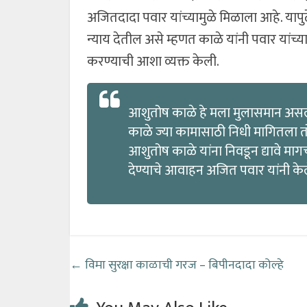
अजितदादा पवार यांच्यामुळे मिळाला आहे. यापु
न्याय देतील असे म्हणत काळे यांनी पवार यांच
करण्याची आशा व्यक्त केली.
आशुतोष काळे हे मला मुलासमान असल्या
काळे ज्या कामासाठी निधी मागितला तो
आशुतोष काळे यांना निवडून द्यावे मा
देण्याचे आवाहन अजित पवार यांनी के
←
विमा सुरक्षा काळाची गरज – बिपीनदादा कोल्हे