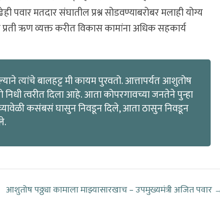
ढेही पवार मतदार संघातील प्रश्न सोडवण्याबरोबर मलाही योग्य
्या प्रती ऋण व्यक्त करीत विकास कामांना अधिक सहकार्य
ने त्यांचे बालहट्ट मी कायम पुरवतो. आत्तापर्यत आशुतोष
 निधी त्वरीत दिला आहे. आता कोपरगावच्या जनतेने पुन्हा
गच्यावेळी कसंबसं घासुन निवडून दिले, आता ठासुन निवडून
ले.
आशुतोष पठ्ठ्या कामाला माझ्यासारखाच – उपमुख्यमंत्री अजित पवार