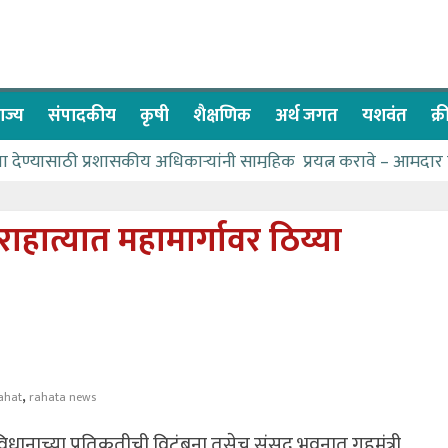
ाज्य
संपादकीय
कृषी
शैक्षणिक
अर्थ जगत
यशवंत
क्
वा देण्यासाठी प्रशासकीय अधिकाऱ्यांनी सामुहिक प्रयत्न करावे – आमदार
ास पाणीपुरवठा मंत्री सकारात्मक – आ.आशुतोष काळे
ाचे २२८ विद्यार्थी शिष्यवृत्तीस पात्र
राहात्यात महामार्गावर ठिय्या
च्या बळावर यश मिळवता येते – शिवप्रसाद पंडोरे
ळे यांचा वाढदिवस विविध सामाजिक उपक्रमांनी साजरा
,
ahat
rahata news
ानाच्या प्रतिकृतीची विटंबना तसेच संसद भवनात गृहमंत्री