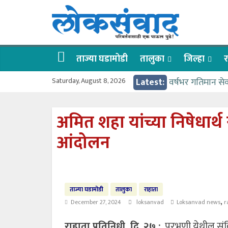
Skip
लोकसंवाद
to
content
ताज्या
घडामोडी
ताज्या घडामोडी
तालुका
जिल्हा
र
Saturday, August 8, 2026
Latest:
वर्षभर गतिमान से
वाढीव निधी देण्य
आत्मामालिक गुरूकूल
अमित शहा यांच्या निषेधार्थ 
ईच्छा आणि मेहनती
आंदोलन
आमदार आशुतोष का
ताज्या घडामोडी
तालुका
राहाता
,
December 27, 2024
loksanvad
Loksanvad news
r
राहाता प्रतिनिधी, दि. २७ :
परभणी येथील संविध