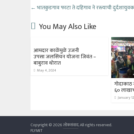
←
भातकुडगाव फाटा ते दहिगाव ने रस्त्याची दुर्दशा
युवक
You May Also Like
आमदार काळेंमुळे उजनी
उपसा जलसिंचन योजना जिवंत –
बाबुराव थोरात
May 4, 2024
गोदाकाठ 
६० लाखा
January 12
Copyright © 2026
लोकसंवाद
. All rights reserved.
FLYMIT