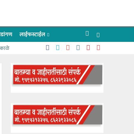
रीडांगण
लाईफस्टाईल
 काळे