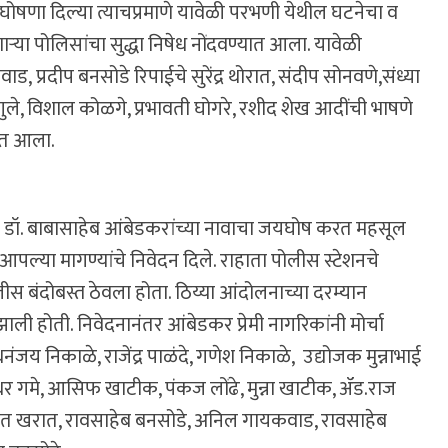
 घोषणा दिल्या त्याचप्रमाणे यावेळी परभणी येथील घटनेचा व
ऱ्या पोलिसांचा सुद्धा निषेध नोंदवण्यात आला. यावेळी
प्रदीप बनसोडे रिपाईचे सुरेंद्र थोरात, संदीप सोनवणे,संध्या
ले, विशाल कोळगे, प्रभावती घोगरे, रशीद शेख आदींची भाषणे
यात आला.
तेने डॉ. बाबासाहेब आंबेडकरांच्या नावाचा जयघोष करत महसूल
पल्या मागण्यांचे निवेदन दिले. राहाता पोलीस स्टेशनचे
स बंदोबस्त ठेवला होता. ठिय्या आंदोलनाच्या दरम्यान
ाली होती. निवेदनानंतर आंबेडकर प्रेमी नागरिकांनी मोर्चा
 धनंजय निकाळे, राजेंद्र पाळंदे, गणेश निकाळे, उद्योजक मुन्नाभाई
 गमे, आसिफ खाटीक, पंकज लोंढे, मुन्ना खाटीक, ॲड.राज
संत खरात, रावसाहेब बनसोडे, अनिल गायकवाड, रावसाहेब