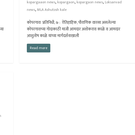
,
,
,
kopargaaon news
kopargaon
kopargaon news
Loksanvad
,
news
MLA Ashutosh kale
कोपरगाव प्रतिनिधी, ७ : ऐतिहाहिक, पौराणिक वारसा असलेल्या
्या
कोपरगावच्या गोदाकाठी माजी आमदार अशोकराव काळे व आमदार
आशुतोष काळे यांच्या मार्गदर्शनाखाली
Read more
h