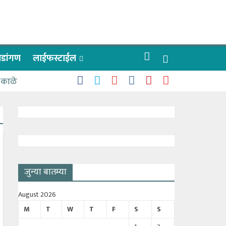
रीडांगण
लाईफस्टाईल
 काळे
जुन्या बातम्या
August 2026
M
T
W
T
F
S
S