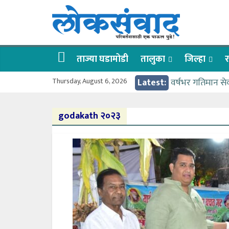
Skip
लोकसंवाद
to
content
ताज्या
घडामोडी
ताज्या घडामोडी
तालुका
जिल्हा
र
Thursday, August 6, 2026
Latest:
वर्षभर गतिमान से
वाढीव निधी देण्य
आत्मामालिक गुरूकूल
godakath २०२३
ईच्छा आणि मेहनती
आमदार आशुतोष क