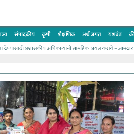
ाज्य
संपादकीय
कृषी
शैक्षणिक
अर्थ जगत
यशवंत
क्
वा देण्यासाठी प्रशासकीय अधिकाऱ्यांनी सामुहिक प्रयत्न करावे – आमदार
ास पाणीपुरवठा मंत्री सकारात्मक – आ.आशुतोष काळे
ाचे २२८ विद्यार्थी शिष्यवृत्तीस पात्र
च्या बळावर यश मिळवता येते – शिवप्रसाद पंडोरे
ाळे यांचा वाढदिवस विविध सामाजिक उपक्रमांनी साजरा