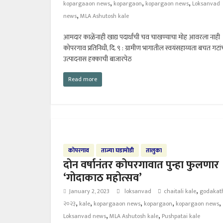
,
,
,
kopargaaon news
kopargaon
kopargaon news
Loksanvad
,
news
MLA Ashutosh kale
आमदार काळेंनाही खाद्य पदार्थांची चव चाखण्याचा मोह आवरला नाही
कोपरगाव प्रतिनिधी, दि. ९ : ग्रामीण भागातील स्वयंसहाय्यता बचत गटांच
उत्पादनास हक्काची बाजारपेठ
Read more
कोपरगाव
ताज्या घडामोडी
तालुका
दोन वर्षानंतर कोपरगावात पुन्हा फुलणार
‘गोदाकाठ महोत्सव’
,
January 2, 2023
loksanvad
chaitali kale
godakat
,
,
,
,
,
२०२३
kale
kopargaaon news
kopargaon
kopargaon news
,
,
Loksanvad news
MLA Ashutosh kale
Pushpatai kale