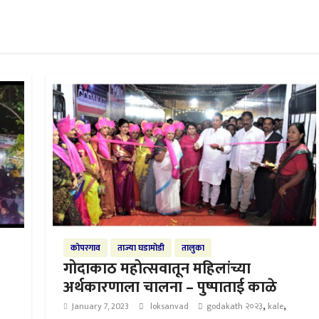
कोपरगाव
ताज्या घडामोडी
तालुका
गोदाकाठ महोत्सवातून महिलांच्या
अर्थकारणाला चालना – पुष्पाताई काळे
,
,
January 7, 2023
loksanvad
godakath २०२३
kale