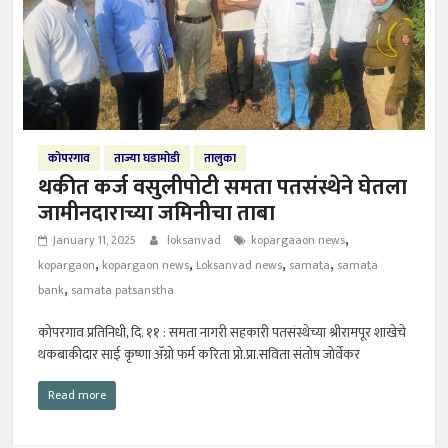
कोपरगाव
ताज्या घडामोडी
तालुका
थकीत कर्ज वसुलीपोटी समता पतसंस्थेने घेतला
जामीनदाराच्या जमिनीचा ताबा
,
January 11, 2025
loksanvad
kopargaaon news
,
,
,
,
kopargaon
kopargaon news
Loksanvad news
samata
samata
,
bank
samata patsanstha
कोपरगाव प्रतिनिधी, दि. ११ : समता नागरी सहकारी पतसंस्थेच्या श्रीरामपूर शाखेचे
थकबाकीदार साई कृष्णा ॲग्रो फर्म करिता प्रो.प्रा.सविता संतोष जोर्वेकर
Read more