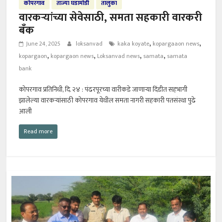
कोपरगाव
ताज्या घडामोडी
तालुका
वारकऱ्यांच्या सेवेसाठी, समता सहकारी वारकरी
बँक
,
,
June 24, 2025
loksanvad
kaka koyate
kopargaaon news
,
,
,
,
kopargaon
kopargaon news
Loksanvad news
samata
samata
bank
कोपरगाव प्रतिनिधी, दि. २४ : पंढरपूरच्या वारीकडे जाणाऱ्या दिंडीत सहभागी
झालेल्या वारकऱ्यांसाठी कोपरगाव येथील समता नागरी सहकारी पतसंस्था पुढे
आली
Read more