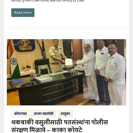
लागतो. इन्कम टॅक्स विषयी असणारा कायदा हा टॅक्स
Read more
कोपरगाव
ताज्या घडामोडी
तालुका
थकबाकी वसुलीसाठी पतसंस्थांना पोलीस
संरक्षण मिळावे – काका कोयटे