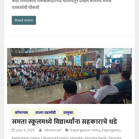
काही विरोधकांनी थकबाकीदारांच्या माध्यमातून दाखल केलेल्या समता
पतसंस्थेची चौकशी
Read more
कोपरगाव
ताज्या घडामोडी
तालुका
समता स्कूलमध्ये विद्यार्थ्यांना सहकाराचे धडे
,
,
July 4, 2025
loksanvad
kopargaaon news
kopargaon
,
,
,
,
kopargaon news
Loksanvad news
samata
samata bank
Samata