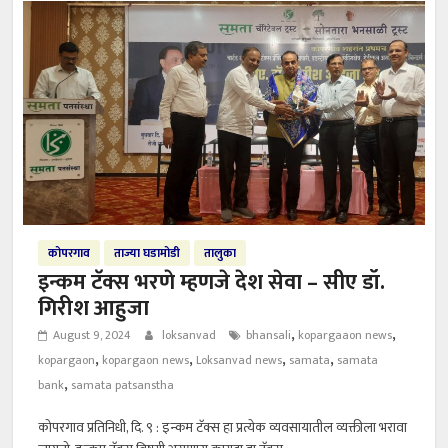
कोपरगाव
ताज्या घडामोडी
तालुका
इन्कम टॅक्स भरणे म्हणजे देश सेवा – सीए डॉ.
गिरीश आहुजा
,
,
August 9, 2024
loksanvad
bhansali
kopargaaon news
,
,
,
,
kopargaon
kopargaon news
Loksanvad news
samata
samata
,
bank
samata patsanstha
कोपरगाव प्रतिनिधी, दि. ९ : इन्कम टॅक्स हा प्रत्येक व्यवसायातील व्यक्तीला भरावा