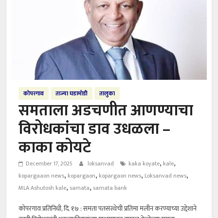
कोपरगाव
ताज्या घडामोडी
तालुका
समताला अडचणीत आणण्याचा
विरोधकांचा डाव उधळला –
काका कोयटे
,
,
December 17, 2025
loksanvad
kaka koyate
kale
,
,
,
,
kopargaaon news
kopargaon
kopargaon news
Loksanvad news
,
,
MLA Ashutosh kale
samata
samata bank
कोपरगाव प्रतिनिधी, दि. १७ : समता पतसंस्थेची प्रतिमा मलीन करण्याच्या उद्देशाने