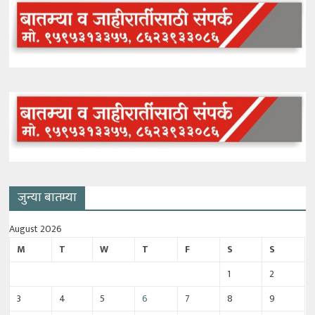
जुन्या बातम्या
August 2026
M
T
W
T
F
S
S
1
2
3
4
5
6
7
8
9