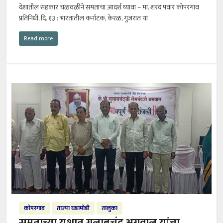
देशातील सहकार चळवळीने समताचा आदर्श घ्यावा – मा. शरद पवार कोपरगाव
प्रतिनिधी, दि. १३ : भारतातील कर्नाटक, केरळ, गुजरात या
Read more
कोपरगाव
ताज्या घडामोडी
तालुका
समताच्या यशात गुलाबचंद अग्रवाल यांचा