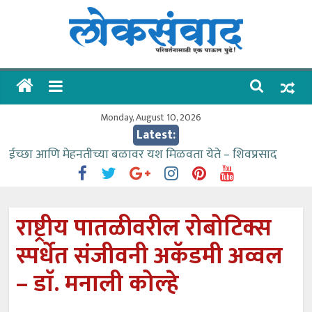
Skip
to
content
लोकसंवाद
ताज्या
घडामोडी
Monday, August 10, 2026
Latest:
ईच्छा आणि मेहनतीच्या बळावर यश मिळवता येते – शिवप्रसाद
पंडोरे
गौतम बँकेसारखी दुसरी बँक महाराष्ट्रात नाही – आमदार काळे
संजीवनीच्या विद्यार्थ्यांनी घेतली विमानतळ कार्यप्रणालीची माहिती
राष्ट्रीय पातळीवरील रोबोटिक्स
वाढीव निधी देण्यास पाणीपुरवठा मंत्री सकारात्मक – आ.आशुतोष
स्पर्धेत संजीवनी अकॅडमी अव्वल
काळे
आत्मामालिक गुरूकूलाचे २२८ विद्यार्थी शिष्यवृत्तीस पात्र
– डाॅ. मनाली कोल्हे