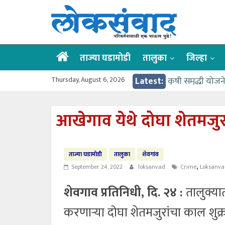
Skip
लोकसंवाद
to
content
ताज्या
घडामोडी
ताज्या घडामोडी
तालुका
जिल्हा
Thursday, August 6, 2026
Latest:
कृषी समृद्धी योज
वर्षभर गतिमान से
गुरू पौर्णिमा उत
आखेगाव येथे दोघा शेतमजुरां
वाहतूक कोंडीत अड
गोदावरी ओव्हरफलो
ताज्या घडामोडी
तालुका
शेवगांव
,
September 24, 2022
loksanvad
Crime
Loksanva
शेवगाव प्रतिनिधी, दि. २४ :
तालुक्य
करणाऱ्या दोघा शेतमजुरांचा काल शुक्