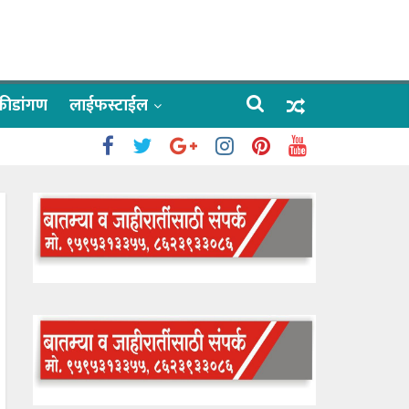
क्रीडांगण
लाईफस्टाईल
 काळे
ाऊलींचे दर्शन