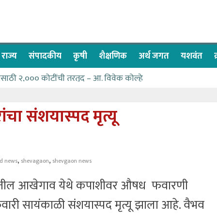
राज्य
संपादकीय
कृषी
शैक्षणिक
अर्थ जगत
यशवंत
नेसाठी २,००० कोटींची तरतूद – आ. विवेक कोल्हे
वा देण्यासाठी प्रशासकीय अधिकाऱ्यांनी सामुहिक प्रयत्न करावे – आमदार
्सवात देश-विदेशातील दिड लाखाहून अधिक भाविकांनी घेतले ओम गुरूदेव म
चा संशयास्पद मृत्यू
कलेल्या नागरिकांना संजीवनी युवा प्रतिष्ठानचा मदतीचा हात
च्या पण्याने मतदारसंघातील बंधारे भरून द्यावे -आमदार कोल्हे
,
,
d news
shevagaon
shevgaon news
ातील आखेगाव येथे कपाशीवर औषध फवारणी
रवारी सायंकाळी संशयास्पद मृत्यू झाला आहे. वैभव