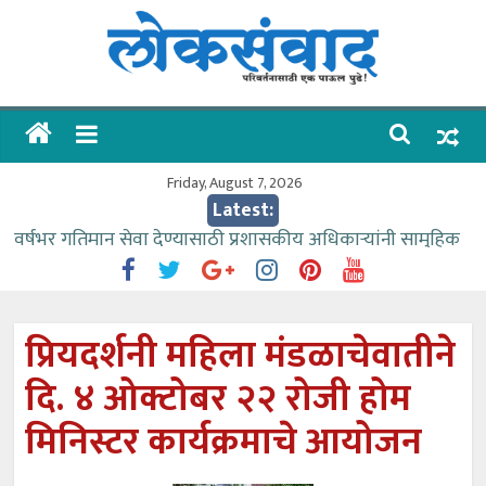
Skip
to
content
लोकसंवाद
ताज्या
घडामोडी
Friday, August 7, 2026
Latest:
वर्षभर गतिमान सेवा देण्यासाठी प्रशासकीय अधिकाऱ्यांनी सामुहिक
प्रयत्न करावे – आमदार काळे
वाढीव निधी देण्यास पाणीपुरवठा मंत्री सकारात्मक – आ.आशुतोष
काळे
प्रियदर्शनी महिला मंडळाचेवातीने
आत्मामालिक गुरूकूलाचे २२८ विद्यार्थी शिष्यवृत्तीस पात्र
दि. ४ ओक्टोबर २२ रोजी होम
ईच्छा आणि मेहनतीच्या बळावर यश मिळवता येते – शिवप्रसाद
पंडोरे
मिनिस्टर कार्यक्रमाचे आयोजन
आमदार आशुतोष काळे यांचा वाढदिवस विविध सामाजिक
उपक्रमांनी साजरा